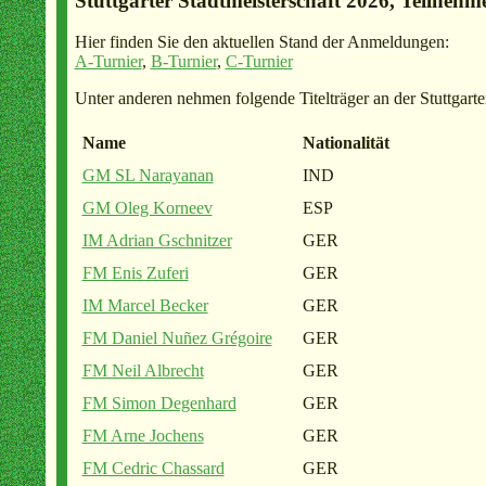
Stuttgarter Stadtmeisterschaft 2026, Teilnehm
Hier finden Sie den aktuellen Stand der Anmeldungen:
A-Turnier
,
B-Turnier
,
C-Turnier
Unter anderen nehmen folgende Titelträger an der Stuttgarter
Name
Nationalität
GM SL Narayanan
IND
GM Oleg Korneev
ESP
IM Adrian Gschnitzer
GER
FM Enis Zuferi
GER
IM Marcel Becker
GER
FM Daniel Nuñez Grégoire
GER
FM Neil Albrecht
GER
FM Simon Degenhard
GER
FM Arne Jochens
GER
FM Cedric Chassard
GER