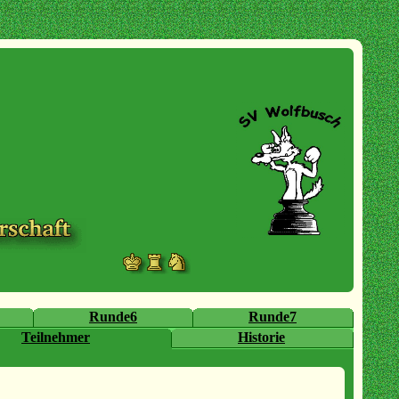
Runde6
Runde7
Teilnehmer
Historie