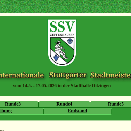
vom 14.5. - 17.05.2026 in der Stadthalle Ditzingen
Runde3
Runde4
Runde5
eibung
Endstand