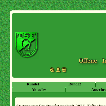
Runde1
Runde2
Aktuelles
Ausschr