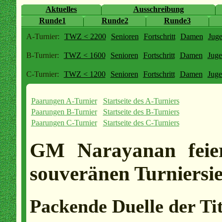
Aktuelles
Ausschreibung
Runde1
Runde2
Runde3
A-Turnier:
TWZ < 2200
Senioren
Fortschritt
Damen
Jug
B-Turnier:
TWZ < 1600
Senioren
Fortschritt
Damen
Jug
C-Turnier:
TWZ < 1200
Senioren
Fortschritt
Damen
Jug
Paarungen A-Turnier
Startseite des A-Turniers
Paarungen B-Turnier
Startseite des B-Turniers
Paarungen C-Turnier
Startseite des C-Turniers
GM Narayanan feier
souveränen Turniersie
Packende Duelle der Tit