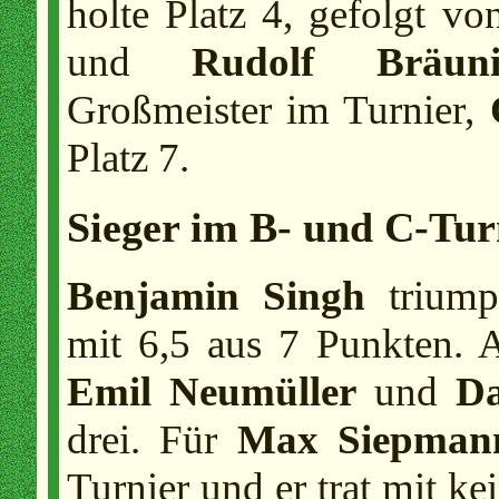
holte Platz 4, gefolgt v
und
Rudolf Bräuni
Großmeister im Turnier,
Platz 7.
Sieger im B- und C-Tur
Benjamin Singh
triump
mit 6,5 aus 7 Punkten. A
Emil Neumüller
und
D
drei. Für
Max Siepman
Turnier und er trat mit ke