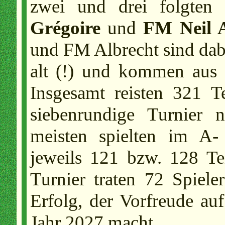
zwei und drei folgten
Grégoire
und
FM Neil A
und FM Albrecht sind dabe
alt (!) und kommen aus
Insgesamt reisten 321 T
siebenrundige Turnier 
meisten spielten im A-
jeweils 121 bzw. 128 T
Turnier traten 72 Spiele
Erfolg, der Vorfreude au
Jahr 2027 macht.