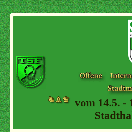
vom 14.5. - 
Stadtha