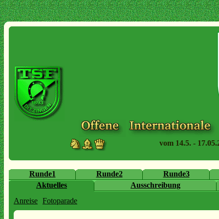
vom 14.5. - 17.05.
Runde1
Runde2
Runde3
Aktuelles
Ausschreibung
Anreise
Fotoparade