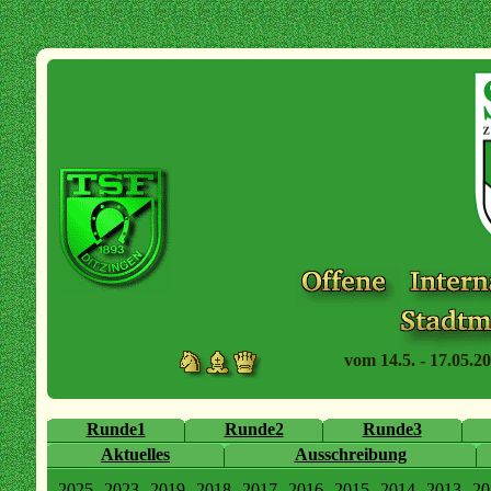
vom 14.5. - 17.05.20
Runde1
Runde2
Runde3
Aktuelles
Ausschreibung
2025
2023
2019
2018
2017
2016
2015
2014
2013
20