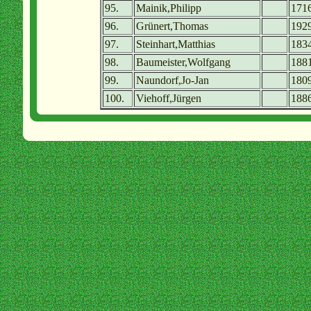
95.
Mainik,Philipp
171
96.
Grünert,Thomas
192
97.
Steinhart,Matthias
183
98.
Baumeister,Wolfgang
188
99.
Naundorf,Jo-Jan
180
100.
Viehoff,Jürgen
188