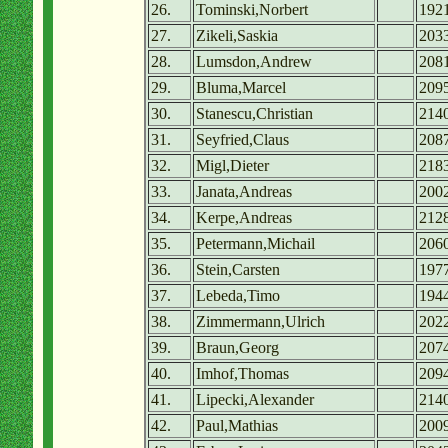
26.
Tominski,Norbert
192
27.
Zikeli,Saskia
203
28.
Lumsdon,Andrew
208
29.
Bluma,Marcel
209
30.
Stanescu,Christian
214
31.
Seyfried,Claus
208
32.
Migl,Dieter
218
33.
Janata,Andreas
200
34.
Kerpe,Andreas
212
35.
Petermann,Michail
206
36.
Stein,Carsten
197
37.
Lebeda,Timo
194
38.
Zimmermann,Ulrich
202
39.
Braun,Georg
207
40.
Imhof,Thomas
209
41.
Lipecki,Alexander
214
42.
Paul,Mathias
200