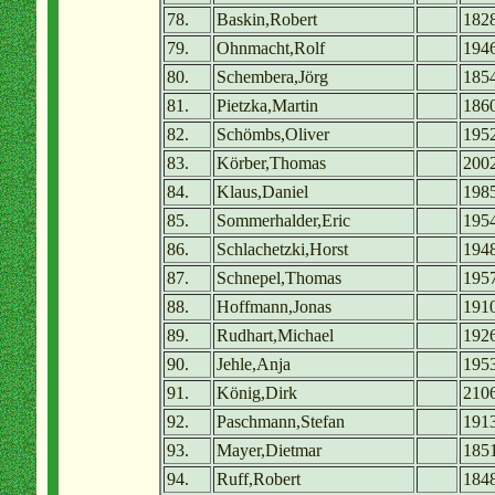
78.
Baskin,Robert
182
79.
Ohnmacht,Rolf
194
80.
Schembera,Jörg
185
81.
Pietzka,Martin
186
82.
Schömbs,Oliver
195
83.
Körber,Thomas
200
84.
Klaus,Daniel
198
85.
Sommerhalder,Eric
195
86.
Schlachetzki,Horst
194
87.
Schnepel,Thomas
195
88.
Hoffmann,Jonas
191
89.
Rudhart,Michael
192
90.
Jehle,Anja
195
91.
König,Dirk
210
92.
Paschmann,Stefan
191
93.
Mayer,Dietmar
185
94.
Ruff,Robert
184