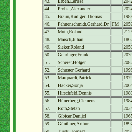
43.
Erben,Larissa
204
44.
Probst,Alexander
202
45.
Braun,Rüdiger-Thomas
198
46.
Fahnenschmidt,Gerhard,Dr.
FM
205
47.
Muth,Roland
212
48.
Maisch,Julian
186
49.
Sieker,Roland
205
50.
Gehringer,Frank
203
51.
Scherer,Holger
208
52.
Schuster,Gerhard
199
53.
Marquardt,Patrick
197
54.
Häcker,Sonja
206
55.
Hirschfeld,Dennis
198
56.
Hünerberg,Clemens
198
57.
Roth,Stefan
203
58.
Gibicar,Danijel
196
59.
Günthner,Arthur
189
60.
Turski,Tomasz
205