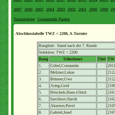
2007
2006
2005
2004
2003
2002
2001
2000
1999
19
Turniersieger
Gesammelte Partien
Abschlusstabelle TWZ < 2200, A-Turnier
Rangliste: Stand nach der 7. Runde
Selektion: TWZ < 2200
Rang
Teilnehmer
Titel
TW
1.
Göbel,Constantin
201
2.
Melzner,Lukas
212
3.
Bräuner,Uwe
212
4.
Aring,Gerd
219
5.
Höschele,Hans-Ulrich
216
6.
Sarchisov,Slavik
210
7.
Aksenov,Pavel
210
8.
Gabriel,Josef
216