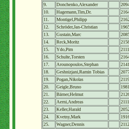
9.
Donchenko,Alexander
209
10.
Hagemann,Tim,Dr.
216
11.
Montigel,Philipp
216
12.
Schröder,Jan-Christian
196
13.
Gustain,Marc
208
14.
Reck,Moritz
215
15.
Ydo,Pim
211
16.
Schulte,Torsten
216
17.
Arounopoulos,Stephan
214
18.
Geshnizjani,Ramin Tobias
207
19.
Pogan,Nikolas
211
20.
Geigle,Bruno
198
21.
Bärner,Helmut
212
22.
Aerni,Andreas
211
23.
Keller,Harald
205
24.
Kvetny,Mark
191
25.
Wagner,Dennis
211