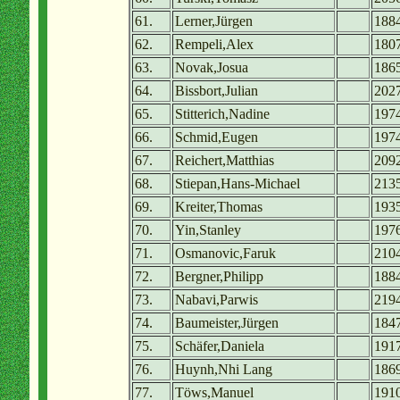
61.
Lerner,Jürgen
188
62.
Rempeli,Alex
180
63.
Novak,Josua
186
64.
Bissbort,Julian
202
65.
Stitterich,Nadine
197
66.
Schmid,Eugen
197
67.
Reichert,Matthias
209
68.
Stiepan,Hans-Michael
213
69.
Kreiter,Thomas
193
70.
Yin,Stanley
197
71.
Osmanovic,Faruk
210
72.
Bergner,Philipp
188
73.
Nabavi,Parwis
219
74.
Baumeister,Jürgen
184
75.
Schäfer,Daniela
191
76.
Huynh,Nhi Lang
186
77.
Töws,Manuel
191