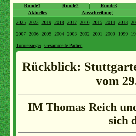
Runde1
Runde2
Runde3
Aktuelles
Ausschreibung
2025
2023
2019
2018
2017
2016
2015
2014
2013
20
2007
2006
2005
2004
2003
2002
2001
2000
1999
19
Turniersieger
Gesammelte Partien
Rückblick: Stuttgart
vom 29.
IM Thomas Reich und
sich 