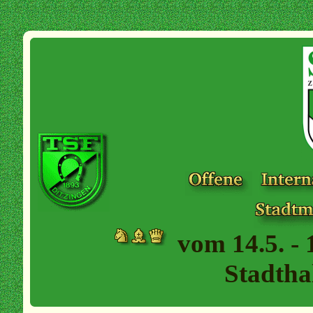
vom 14.5. - 
Stadtha