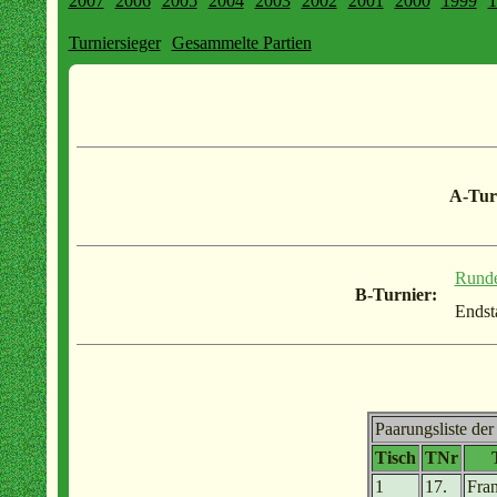
2007
2006
2005
2004
2003
2002
2001
2000
1999
1
Turniersieger
Gesammelte Partien
A-Tur
Rund
B-Turnier:
Endst
Paarungsliste de
Tisch
TNr
1
17.
Fra