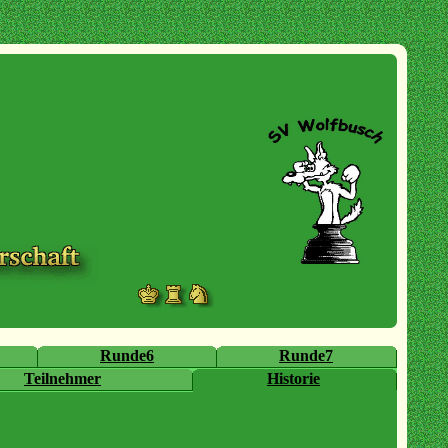
Runde6
Runde7
Teilnehmer
Historie