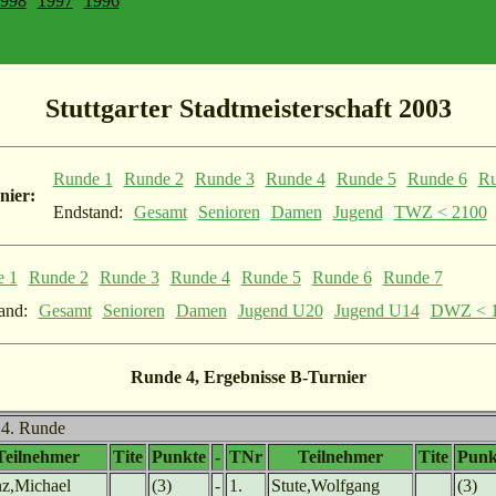
998
1997
1996
Stuttgarter Stadtmeisterschaft 2003
Runde 1
Runde 2
Runde 3
Runde 4
Runde 5
Runde 6
Ru
nier:
Endstand:
Gesamt
Senioren
Damen
Jugend
TWZ < 2100
e 1
Runde 2
Runde 3
Runde 4
Runde 5
Runde 6
Runde 7
and:
Gesamt
Senioren
Damen
Jugend U20
Jugend U14
DWZ < 
Runde 4, Ergebnisse B-Turnier
r 4. Runde
Teilnehmer
Tite
Punkte
-
TNr
Teilnehmer
Tite
Punk
nz,Michael
(3)
-
1.
Stute,Wolfgang
(3)