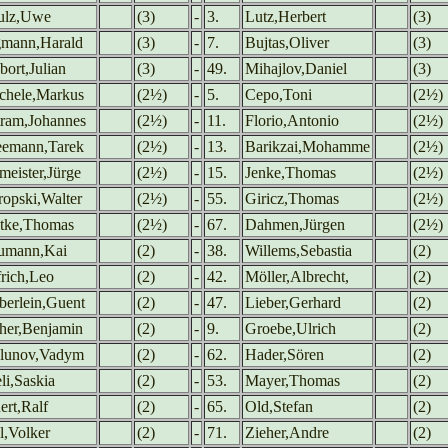
ulz,Uwe
(3)
-
3.
Lutz,Herbert
(3)
gmann,Harald
(3)
-
7.
Bujtas,Oliver
(3)
bort,Julian
(3)
-
49.
Mihajlov,Daniel
(3)
chele,Markus
(2½)
-
5.
Cepo,Toni
(2½)
tram,Johannes
(2½)
-
11.
Florio,Antonio
(2½)
eemann,Tarek
(2½)
-
13.
Barikzai,Mohamme
(2½)
eister,Jürge
(2½)
-
15.
Jenke,Thomas
(2½)
ropski,Walter
(2½)
-
55.
Giricz,Thomas
(2½)
tke,Thomas
(2½)
-
67.
Dahmen,Jürgen
(2½)
umann,Kai
(2)
-
38.
Willems,Sebastia
(2)
rich,Leo
(2)
-
42.
Möller,Albrecht,
(2)
berlein,Guent
(2)
-
47.
Lieber,Gerhard
(2)
cher,Benjamin
(2)
-
9.
Groebe,Ulrich
(2)
lunov,Vadym
(2)
-
62.
Hader,Sören
(2)
li,Saskia
(2)
-
53.
Mayer,Thomas
(2)
ert,Ralf
(2)
-
65.
Old,Stefan
(2)
l,Volker
(2)
-
71.
Zieher,Andre
(2)