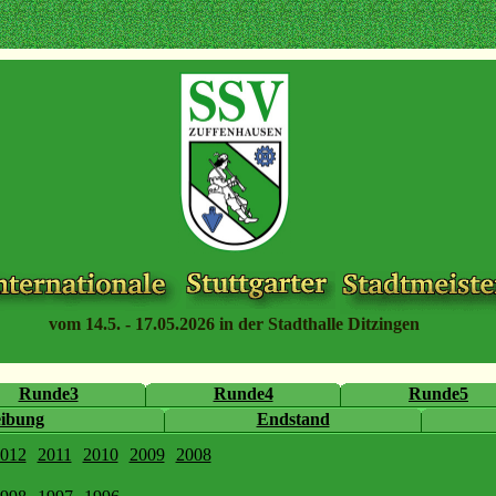
vom 14.5. - 17.05.2026 in der Stadthalle Ditzingen
Runde3
Runde4
Runde5
eibung
Endstand
012
2011
2010
2009
2008