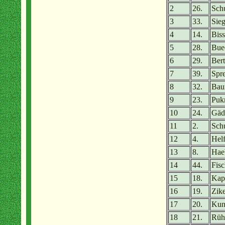
2
26.
Sch
3
33.
Sie
4
14.
Biss
5
28.
Bue
6
29.
Ber
7
39.
Spr
8
32.
Baum
9
23.
Puk
10
24.
Gäd
11
2.
Sch
12
4.
Helf
13
8.
Hae
14
44.
Fis
15
18.
Kap
16
19.
Zike
17
20.
Kun
18
21.
Rüh