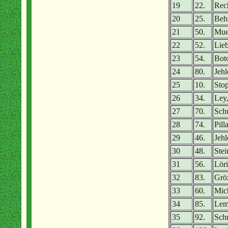
19
22.
Rech
20
25.
Beh
21
50.
Mue
22
52.
Lie
23
54.
Bot
24
80.
Jehl
25
10.
Stop
26
34.
Ley
27
70.
Schu
28
74.
Pill
29
46.
Jehl
30
48.
Stei
31
56.
Löri
32
83.
Grö
33
60.
Mic
34
85.
Lem
35
92.
Schr