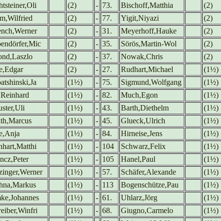
tsteiner,Oli
(2)
-
73.
Bischoff,Matthia
(2)
m,Wilfried
(2)
-
77.
Yigit,Niyazi
(2)
nch,Werner
(2)
-
31.
Meyerhoff,Hauke
(2)
bendörfer,Mic
(2)
-
35.
Sörös,Martin-Wol
(2)
ond,Laszlo
(2)
-
37.
Nowak,Chris
(2)
e,Edgar
(2)
-
27.
Rudhart,Michael
(1½)
atshinski,Ja
(1½)
-
75.
Sigmund,Wolfgang
(1½)
,Reinhard
(1½)
-
82.
Much,Egon
(1½)
ster,Uli
(1½)
-
43.
Barth,Diethelm
(1½)
ath,Marcus
(1½)
-
45.
Glueck,Ulrich
(1½)
e,Anja
(1½)
-
84.
Hirneise,Jens
(1½)
nhart,Matthi
(1½)
-
104
Schwarz,Felix
(1½)
ncz,Peter
(1½)
-
105
Hanel,Paul
(1½)
zinger,Werner
(1½)
-
57.
Schäfer,Alexande
(1½)
hna,Markus
(1½)
-
113
Bogenschütze,Pau
(1½)
ke,Johannes
(1½)
-
61.
Uhlarz,Jörg
(1½)
eiber,Winfri
(1½)
-
68.
Giugno,Carmelo
(1½)