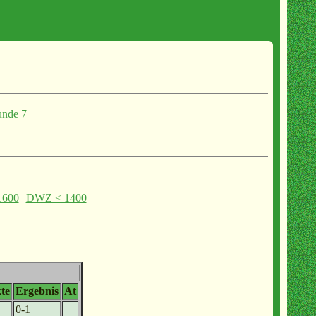
nde 7
1600
DWZ < 1400
te
Ergebnis
At
0-1