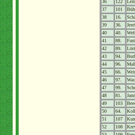
36
122
Len
37
101
Büh
38
16.
Sch
39
36.
Jer
40
40.
Web
41
88.
Funk
42
89.
Lör
43
94.
Burk
44
96.
Mal
45
66.
Weis
46
97.
Wac
47
99.
Sch
48
81.
Jan
49
103
Bee
50
64.
Kol
51
107
Kune
52
108
Kre
53
109
Frey