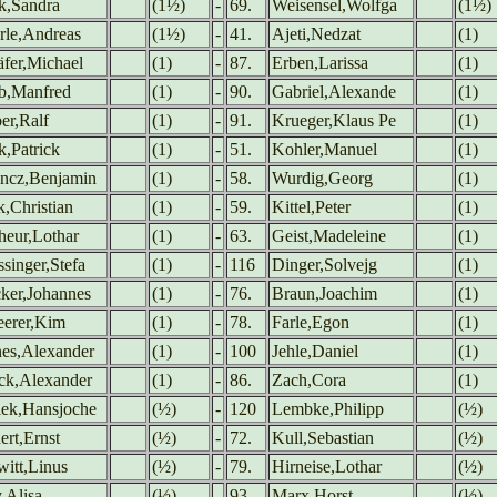
k,Sandra
(1½)
-
69.
Weisensel,Wolfga
(1½)
rle,Andreas
(1½)
-
41.
Ajeti,Nedzat
(1)
äfer,Michael
(1)
-
87.
Erben,Larissa
(1)
eb,Manfred
(1)
-
90.
Gabriel,Alexande
(1)
er,Ralf
(1)
-
91.
Krueger,Klaus Pe
(1)
,Patrick
(1)
-
51.
Kohler,Manuel
(1)
incz,Benjamin
(1)
-
58.
Wurdig,Georg
(1)
,Christian
(1)
-
59.
Kittel,Peter
(1)
heur,Lothar
(1)
-
63.
Geist,Madeleine
(1)
singer,Stefa
(1)
-
116
Dinger,Solvejg
(1)
ker,Johannes
(1)
-
76.
Braun,Joachim
(1)
eerer,Kim
(1)
-
78.
Farle,Egon
(1)
nes,Alexander
(1)
-
100
Jehle,Daniel
(1)
ck,Alexander
(1)
-
86.
Zach,Cora
(1)
lek,Hansjoche
(½)
-
120
Lembke,Philipp
(½)
rt,Ernst
(½)
-
72.
Kull,Sebastian
(½)
witt,Linus
(½)
-
79.
Hirneise,Lothar
(½)
,Alisa
(½)
-
93.
Marx,Horst
(½)