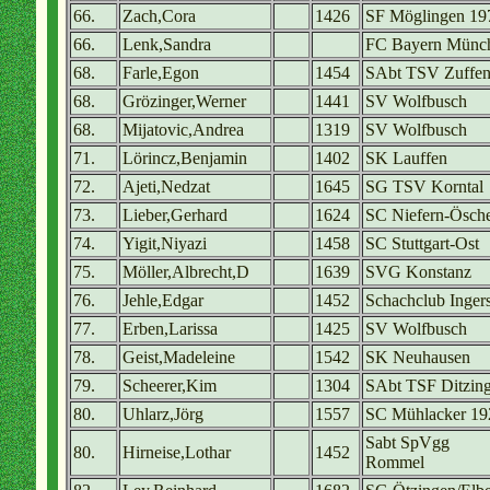
66.
Zach,Cora
1426
SF Möglingen 19
66.
Lenk,Sandra
FC Bayern Münc
68.
Farle,Egon
1454
SAbt TSV Zuffe
68.
Grözinger,Werner
1441
SV Wolfbusch
68.
Mijatovic,Andrea
1319
SV Wolfbusch
71.
Lörincz,Benjamin
1402
SK Lauffen
72.
Ajeti,Nedzat
1645
SG TSV Korntal
73.
Lieber,Gerhard
1624
SC Niefern-Ösche
74.
Yigit,Niyazi
1458
SC Stuttgart-Ost
75.
Möller,Albrecht,D
1639
SVG Konstanz
76.
Jehle,Edgar
1452
Schachclub Inger
77.
Erben,Larissa
1425
SV Wolfbusch
78.
Geist,Madeleine
1542
SK Neuhausen
79.
Scheerer,Kim
1304
SAbt TSF Ditzin
80.
Uhlarz,Jörg
1557
SC Mühlacker 19
Sabt SpVgg
80.
Hirneise,Lothar
1452
Rommel