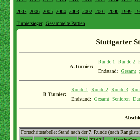
2007
2006
2005
2004
2003
2002
2001
2000
1999
19
Turniersieger
Gesammelte Partien
Stuttgarter S
Runde 1
Runde 2
A-Turnier:
Endstand:
Gesamt
Runde 1
Runde 2
Runde 3
Run
B-Turnier:
Endstand:
Gesamt
Senioren
Da
Abschlu
Fortschrittstabelle: Stand nach der 7. Runde (nach Rangliste