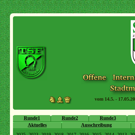
vom 14.5. - 17.05.20
Runde1
Runde2
Runde3
Aktuelles
Ausschreibung
2025
2023
2019
2018
2017
2016
2015
2014
2013
20