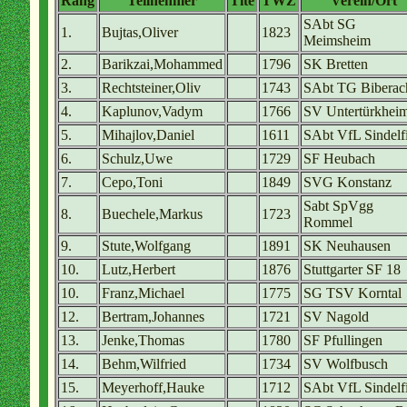
Rang
Teilnehmer
Tite
TWZ
Verein/Ort
SAbt SG
1.
Bujtas,Oliver
1823
Meimsheim
2.
Barikzai,Mohammed
1796
SK Bretten
3.
Rechtsteiner,Oliv
1743
SAbt TG Biberac
4.
Kaplunov,Vadym
1766
SV Untertürkhei
5.
Mihajlov,Daniel
1611
SAbt VfL Sindelf
6.
Schulz,Uwe
1729
SF Heubach
7.
Cepo,Toni
1849
SVG Konstanz
Sabt SpVgg
8.
Buechele,Markus
1723
Rommel
9.
Stute,Wolfgang
1891
SK Neuhausen
10.
Lutz,Herbert
1876
Stuttgarter SF 18
10.
Franz,Michael
1775
SG TSV Korntal
12.
Bertram,Johannes
1721
SV Nagold
13.
Jenke,Thomas
1780
SF Pfullingen
14.
Behm,Wilfried
1734
SV Wolfbusch
15.
Meyerhoff,Hauke
1712
SAbt VfL Sindelf