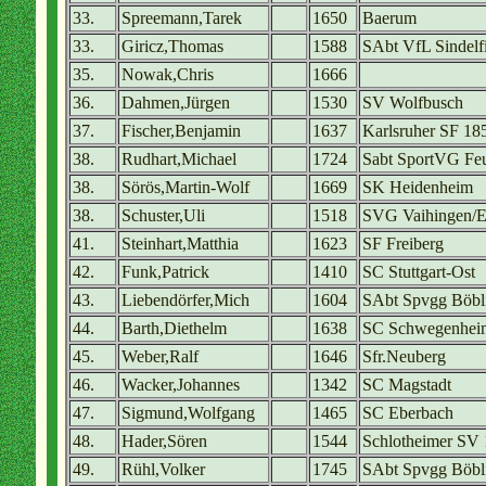
33.
Spreemann,Tarek
1650
Baerum
33.
Giricz,Thomas
1588
SAbt VfL Sindelf
35.
Nowak,Chris
1666
36.
Dahmen,Jürgen
1530
SV Wolfbusch
37.
Fischer,Benjamin
1637
Karlsruher SF 18
38.
Rudhart,Michael
1724
Sabt SportVG Fe
38.
Sörös,Martin-Wolf
1669
SK Heidenheim
38.
Schuster,Uli
1518
SVG Vaihingen/
41.
Steinhart,Matthia
1623
SF Freiberg
42.
Funk,Patrick
1410
SC Stuttgart-Ost
43.
Liebendörfer,Mich
1604
SAbt Spvgg Böbl
44.
Barth,Diethelm
1638
SC Schwegenhei
45.
Weber,Ralf
1646
Sfr.Neuberg
46.
Wacker,Johannes
1342
SC Magstadt
47.
Sigmund,Wolfgang
1465
SC Eberbach
48.
Hader,Sören
1544
Schlotheimer SV 
49.
Rühl,Volker
1745
SAbt Spvgg Böbl