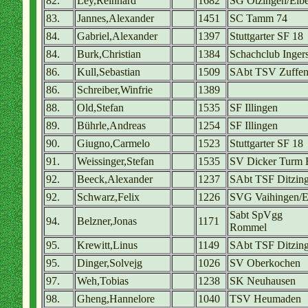
82.
Ley,Reinhard
1682
SG Ötzingen/Elbe
83.
Jannes,Alexander
1451
SC Tamm 74
84.
Gabriel,Alexander
1397
Stuttgarter SF 18
84.
Burk,Christian
1384
Schachclub Inger
86.
Kull,Sebastian
1509
SAbt TSV Zuffe
86.
Schreiber,Winfrie
1389
88.
Old,Stefan
1535
SF Illingen
89.
Bührle,Andreas
1254
SF Illingen
90.
Giugno,Carmelo
1523
Stuttgarter SF 18
91.
Weissinger,Stefan
1535
SV Dicker Turm 
92.
Beeck,Alexander
1237
SAbt TSF Ditzin
92.
Schwarz,Felix
1226
SVG Vaihingen/
Sabt SpVgg
94.
Belzner,Jonas
1171
Rommel
95.
Krewitt,Linus
1149
SAbt TSF Ditzin
95.
Dinger,Solvejg
1026
SV Oberkochen
97.
Weh,Tobias
1238
SK Neuhausen
98.
Gheng,Hannelore
1040
TSV Heumaden