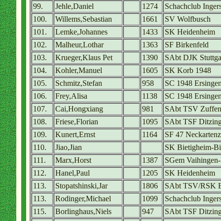
99.
Jehle,Daniel
1274
Schachclub Inger
100.
Willems,Sebastian
1661
SV Wolfbusch
101.
Lemke,Johannes
1433
SK Heidenheim
102.
Malheur,Lothar
1363
SF Birkenfeld
103.
Krueger,Klaus Pet
1390
SAbt DJK Stuttga
104.
Kohler,Manuel
1605
SK Korb 1948
105.
Schmitz,Stefan
958
SC 1948 Ersinge
106.
Frey,Alisa
1138
SC 1948 Ersinge
107.
Cai,Hongxiang
981
SAbt TSV Zuffe
108.
Friese,Florian
1095
SAbt TSF Ditzin
109.
Kunert,Ernst
1164
SF 47 Neckartenz
110.
Jiao,Jian
SK Bietigheim-Bi
111.
Marx,Horst
1387
SGem Vaihingen
112.
Hanel,Paul
1205
SK Heidenheim
113.
Stopatshinski,Jar
1806
SAbt TSV/RSK E
113.
Rodinger,Michael
1099
Schachclub Inger
115.
Borlinghaus,Niels
947
SAbt TSF Ditzin