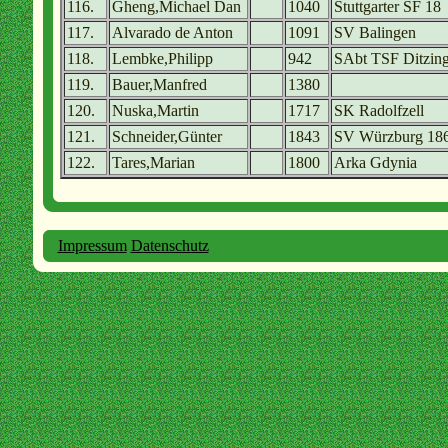
116.
Gheng,Michael Dan
1040
Stuttgarter SF 18
117.
Alvarado de Anton
1091
SV Balingen
118.
Lembke,Philipp
942
SAbt TSF Ditzin
119.
Bauer,Manfred
1380
120.
Nuska,Martin
1717
SK Radolfzell
121.
Schneider,Günter
1843
SV Würzburg 18
122.
Tares,Marian
1800
Arka Gdynia
Impressum
Datenschutz