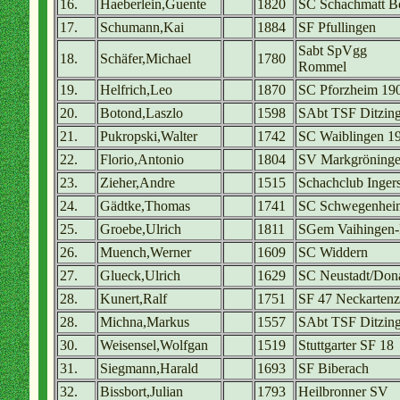
16.
Haeberlein,Guente
1820
SC Schachmatt B
17.
Schumann,Kai
1884
SF Pfullingen
Sabt SpVgg
18.
Schäfer,Michael
1780
Rommel
19.
Helfrich,Leo
1870
SC Pforzheim 19
20.
Botond,Laszlo
1598
SAbt TSF Ditzin
21.
Pukropski,Walter
1742
SC Waiblingen 1
22.
Florio,Antonio
1804
SV Markgröning
23.
Zieher,Andre
1515
Schachclub Inger
24.
Gädtke,Thomas
1741
SC Schwegenhei
25.
Groebe,Ulrich
1811
SGem Vaihingen
26.
Muench,Werner
1609
SC Widdern
27.
Glueck,Ulrich
1629
SC Neustadt/Don
28.
Kunert,Ralf
1751
SF 47 Neckartenz
28.
Michna,Markus
1557
SAbt TSF Ditzin
30.
Weisensel,Wolfgan
1519
Stuttgarter SF 18
31.
Siegmann,Harald
1693
SF Biberach
32.
Bissbort,Julian
1793
Heilbronner SV