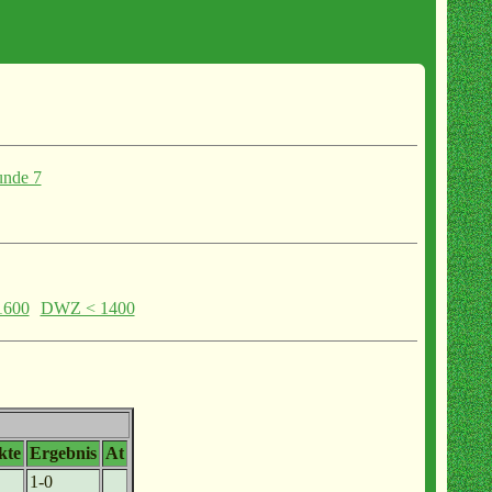
nde 7
1600
DWZ < 1400
kte
Ergebnis
At
1-0