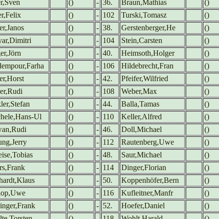
er,Sven
()
-
36.
Braun,Mathias
()
r,Felix
()
-
102
Turski,Tomasz
()
ler,Janos
()
-
38.
Gerstenberger,He
()
ar,Dimitri
()
-
104
Stein,Carsten
()
er,Jörn
()
-
40.
Heimsoth,Holger
()
empour,Farha
()
-
106
Hildebrecht,Fran
()
er,Horst
()
-
42.
Pfeifer,Wilfried
()
er,Rudi
()
-
108
Weber,Max
()
ler,Stefan
()
-
44.
Balla,Tamas
()
hele,Hans-Ul
()
-
110
Keller,Alfred
()
an,Rudi
()
-
46.
Doll,Michael
()
ung,Jerry
()
-
112
Rautenberg,Uwe
()
eise,Tobias
()
-
48.
Saur,Michael
()
rs,Frank
()
-
114
Dinger,Florian
()
hardt,Klaus
()
-
50.
Koppenhöfer,Bern
()
lop,Uwe
()
-
116
Kufleitner,Manfr
()
inger,Frank
()
-
52.
Hoefer,Daniel
()
lte,Torsten
()
-
118
Wohlt,Harald
()