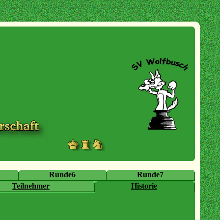
Runde6
Runde7
Teilnehmer
Historie