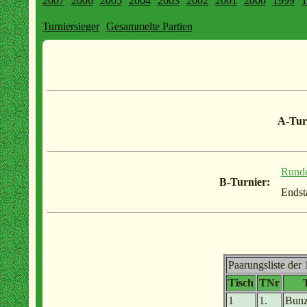
2007
2006
2005
2004
2003
2002
2001
2000
1999
1
Turniersieger
Gesammelte Partien
A-Tur
Rund
B-Turnier:
Endst
Paarungsliste der
Tisch
TNr
1
1.
Bunz