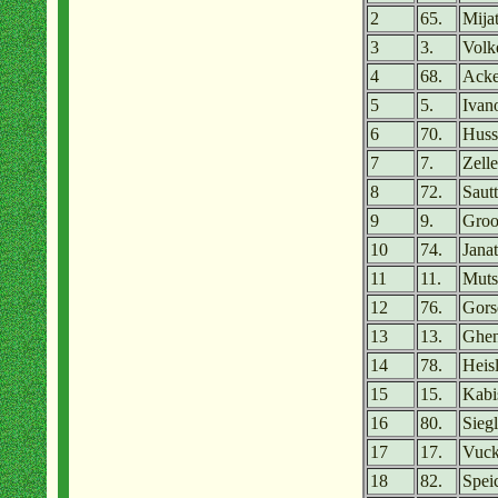
2
65.
Mija
3
3.
Volk
4
68.
Ack
5
5.
Ivan
6
70.
Huss
7
7.
Zell
8
72.
Sautt
9
9.
Groo
10
74.
Jana
11
11.
Muts
12
76.
Gors
13
13.
Ghen
14
78.
Heis
15
15.
Kabi
16
80.
Siegl
17
17.
Vuck
18
82.
Spei