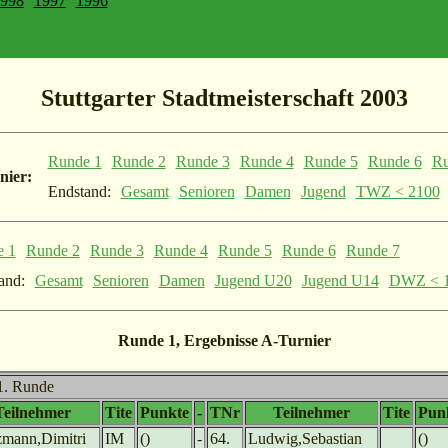
998
1997
1996
Stuttgarter Stadtmeisterschaft 2003
Runde 1
Runde 2
Runde 3
Runde 4
Runde 5
Runde 6
Ru
nier:
Endstand:
Gesamt
Senioren
Damen
Jugend
TWZ < 2100
e 1
Runde 2
Runde 3
Runde 4
Runde 5
Runde 6
Runde 7
and:
Gesamt
Senioren
Damen
Jugend U20
Jugend U14
DWZ < 
Runde 1, Ergebnisse A-Turnier
 1. Runde
Teilnehmer
Tite
Punkte
-
TNr
Teilnehmer
Tite
Pun
mann,Dimitri
IM
()
-
64.
Ludwig,Sebastian
()