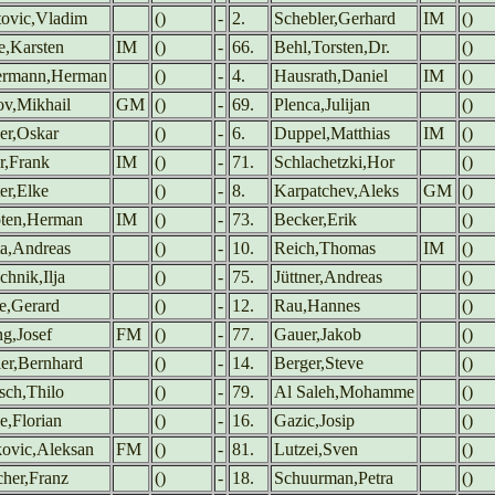
tovic,Vladim
()
-
2.
Schebler,Gerhard
IM
()
e,Karsten
IM
()
-
66.
Behl,Torsten,Dr.
()
ermann,Herman
()
-
4.
Hausrath,Daniel
IM
()
ov,Mikhail
GM
()
-
69.
Plenca,Julijan
()
er,Oskar
()
-
6.
Duppel,Matthias
IM
()
er,Frank
IM
()
-
71.
Schlachetzki,Hor
()
er,Elke
()
-
8.
Karpatchev,Aleks
GM
()
ten,Herman
IM
()
-
73.
Becker,Erik
()
ta,Andreas
()
-
10.
Reich,Thomas
IM
()
chnik,Ilja
()
-
75.
Jüttner,Andreas
()
e,Gerard
()
-
12.
Rau,Hannes
()
g,Josef
FM
()
-
77.
Gauer,Jakob
()
ler,Bernhard
()
-
14.
Berger,Steve
()
sch,Thilo
()
-
79.
Al Saleh,Mohamme
()
e,Florian
()
-
16.
Gazic,Josip
()
ovic,Aleksan
FM
()
-
81.
Lutzei,Sven
()
cher,Franz
()
-
18.
Schuurman,Petra
()