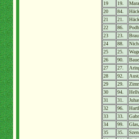
19
19.
Mara
20
84.
Häck
21
21.
Häck
22
86.
Podb
23
23.
Brau
24
88.
Nich
25
25.
Wage
26
90.
Baue
27
27.
Arin
28
92.
Aust
29
29.
Zimm
30
94.
Hell
31
31.
Juha
32
96.
Hart
33
33.
Gabri
34
99.
Glas
35
35.
Szen