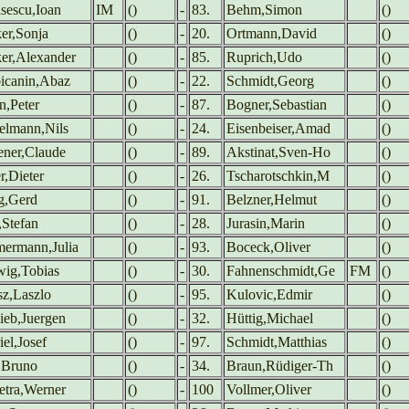
sescu,Ioan
IM
()
-
83.
Behm,Simon
()
er,Sonja
()
-
20.
Ortmann,David
()
er,Alexander
()
-
85.
Ruprich,Udo
()
icanin,Abaz
()
-
22.
Schmidt,Georg
()
n,Peter
()
-
87.
Bogner,Sebastian
()
elmann,Nils
()
-
24.
Eisenbeiser,Amad
()
ner,Claude
()
-
89.
Akstinat,Sven-Ho
()
r,Dieter
()
-
26.
Tscharotschkin,M
()
g,Gerd
()
-
91.
Belzner,Helmut
()
,Stefan
()
-
28.
Jurasin,Marin
()
ermann,Julia
()
-
93.
Boceck,Oliver
()
wig,Tobias
()
-
30.
Fahnenschmidt,Ge
FM
()
sz,Laszlo
()
-
95.
Kulovic,Edmir
()
lieb,Juergen
()
-
32.
Hüttig,Michael
()
el,Josef
()
-
97.
Schmidt,Matthias
()
,Bruno
()
-
34.
Braun,Rüdiger-Th
()
etra,Werner
()
-
100
Vollmer,Oliver
()