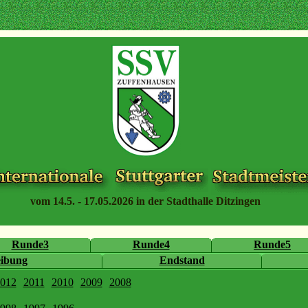
vom 14.5. - 17.05.2026 in der Stadthalle Ditzingen
Runde3
Runde4
Runde5
eibung
Endstand
012
2011
2010
2009
2008