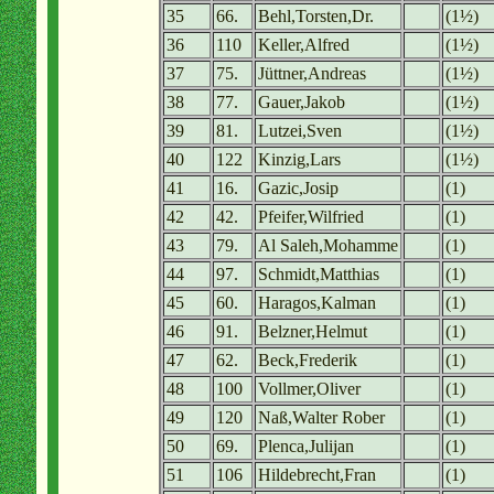
35
66.
Behl,Torsten,Dr.
(1½)
36
110
Keller,Alfred
(1½)
37
75.
Jüttner,Andreas
(1½)
38
77.
Gauer,Jakob
(1½)
39
81.
Lutzei,Sven
(1½)
40
122
Kinzig,Lars
(1½)
41
16.
Gazic,Josip
(1)
42
42.
Pfeifer,Wilfried
(1)
43
79.
Al Saleh,Mohamme
(1)
44
97.
Schmidt,Matthias
(1)
45
60.
Haragos,Kalman
(1)
46
91.
Belzner,Helmut
(1)
47
62.
Beck,Frederik
(1)
48
100
Vollmer,Oliver
(1)
49
120
Naß,Walter Rober
(1)
50
69.
Plenca,Julijan
(1)
51
106
Hildebrecht,Fran
(1)