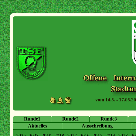
vom 14.5. - 17.05.20
Runde1
Runde2
Runde3
Aktuelles
Ausschreibung
2025
2023
2019
2018
2017
2016
2015
2014
2013
20