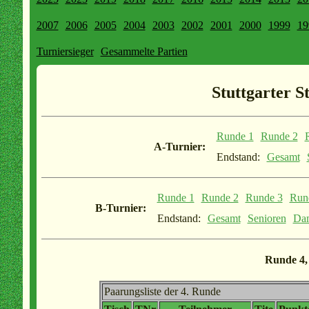
2007
2006
2005
2004
2003
2002
2001
2000
1999
19
Turniersieger
Gesammelte Partien
Stuttgarter S
Runde 1
Runde 2
A-Turnier:
Endstand:
Gesamt
Runde 1
Runde 2
Runde 3
Run
B-Turnier:
Endstand:
Gesamt
Senioren
Da
Runde 4,
Paarungsliste der 4. Runde