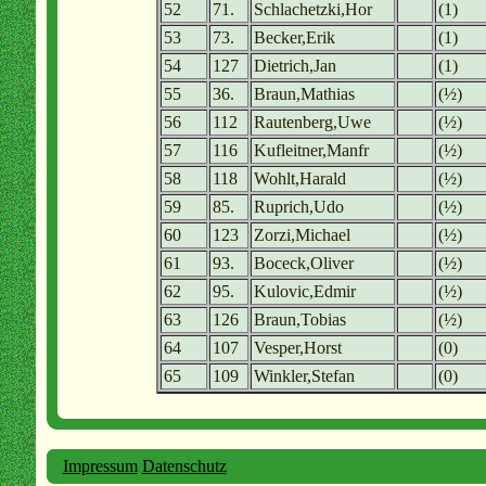
52
71.
Schlachetzki,Hor
(1)
53
73.
Becker,Erik
(1)
54
127
Dietrich,Jan
(1)
55
36.
Braun,Mathias
(½)
56
112
Rautenberg,Uwe
(½)
57
116
Kufleitner,Manfr
(½)
58
118
Wohlt,Harald
(½)
59
85.
Ruprich,Udo
(½)
60
123
Zorzi,Michael
(½)
61
93.
Boceck,Oliver
(½)
62
95.
Kulovic,Edmir
(½)
63
126
Braun,Tobias
(½)
64
107
Vesper,Horst
(0)
65
109
Winkler,Stefan
(0)
Impressum
Datenschutz