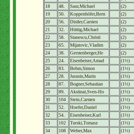
18
48.
Saur,Michael
(2)
19
50.
Koppenhöfer,Bern
(2)
20
56.
Distler,Carsten
(2)
21
32.
Hüttig,Michael
(2)
22
58.
Stanescu,Christi
(2)
23
65.
Mijatovic,Vladim
(2)
24
38.
Gerstenberger,He
(2)
25
24.
Eisenbeiser,Amad
(1½)
26
83.
Behm,Simon
(1½)
27
28.
Jurasin,Marin
(1½)
28
87.
Bogner,Sebastian
(1½)
29
89.
Akstinat,Sven-Ho
(1½)
30
104
Stein,Carsten
(1½)
31
52.
Hoefer,Daniel
(1½)
32
54.
Eisenbeiser,Karl
(1½)
33
102
Turski,Tomasz
(1½)
34
108
Weber,Max
(1½)