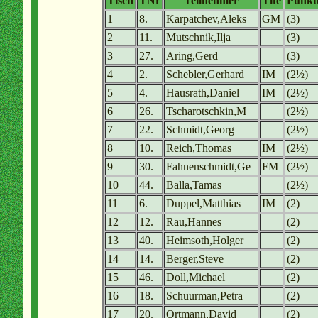
Tisch
TNr
Teilnehmer
Tite
Punkt
1
8.
Karpatchev,Aleks
GM
(3)
2
11.
Mutschnik,Ilja
(3)
3
27.
Aring,Gerd
(3)
4
2.
Schebler,Gerhard
IM
(2½)
5
4.
Hausrath,Daniel
IM
(2½)
6
26.
Tscharotschkin,M
(2½)
7
22.
Schmidt,Georg
(2½)
8
10.
Reich,Thomas
IM
(2½)
9
30.
Fahnenschmidt,Ge
FM
(2½)
10
44.
Balla,Tamas
(2½)
11
6.
Duppel,Matthias
IM
(2)
12
12.
Rau,Hannes
(2)
13
40.
Heimsoth,Holger
(2)
14
14.
Berger,Steve
(2)
15
46.
Doll,Michael
(2)
16
18.
Schuurman,Petra
(2)
17
20.
Ortmann,David
(2)