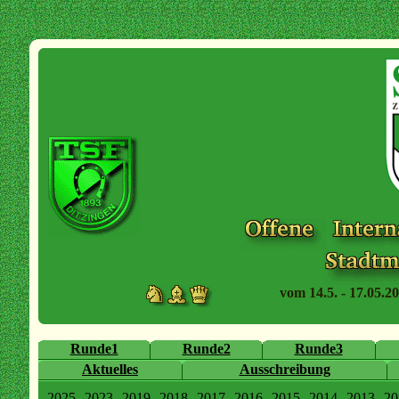
vom 14.5. - 17.05.20
Runde1
Runde2
Runde3
Aktuelles
Ausschreibung
2025
2023
2019
2018
2017
2016
2015
2014
2013
20