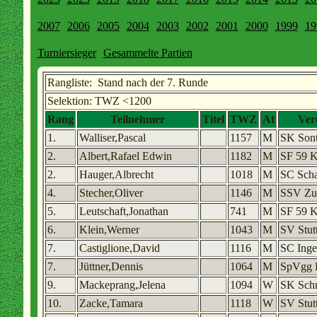
2007
2006
2005
2004
2003
2002
2001
2000
1999
19
Turniersieger
Gesammelte Partien
Rangliste: Stand nach der 7. Runde
Selektion: TWZ <1200
Rang
Teilnehmer
Titel
TWZ
At
Ver
1.
Walliser,Pascal
1157
M
SK Sont
2.
Albert,Rafael Edwin
1182
M
SF 59 K
2.
Hauger,Albrecht
1018
M
SC Scha
4.
Stecher,Oliver
1146
M
SSV Zu
5.
Leutschaft,Jonathan
741
M
SF 59 K
6.
Klein,Werner
1043
M
SV Stut
7.
Castiglione,David
1116
M
SC Inge
7.
Jüttner,Dennis
1064
M
SpVgg 
9.
Mackeprang,Jelena
1094
W
SK Sch
10.
Zacke,Tamara
1118
W
SV Stut