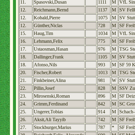
11.
Spasovski,Dusan
1111
M
VfL Sin
12.
Reichmann,Bernd
1137
M
SV Fell
12.
Kobald,Pierre
1075
M
SV Stut
12.
Günther,Niclas
728
M
SF Frei
15.
Haug,Tim
1034
M
VfL Sin
16.
Lehmann,Felix
775
M
SF Frei
17.
Ustaosman,Hasan
976
M
TSG St
18.
Dallinger,Frank
1105
M
SV Stut
18.
Afonso,Nils
993
M
SF 59 K
20.
Fischer,Robert
1013
M
TSG St
21.
Finkbeiner,Alina
981
W
SV Stut
22.
Pillin,Josef
828
M
SSV Zu
23.
Mirosenski,Roman
896
M
SF Deiz
24.
Grimm,Ferdinand
842
M
SC Gros
25.
Ungerer,Tobias
914
M
Schach-
26.
Aksit,Ali Tayyib
742
M
SF Frei
27.
Stockburger,Marius
787
*
SF Frei