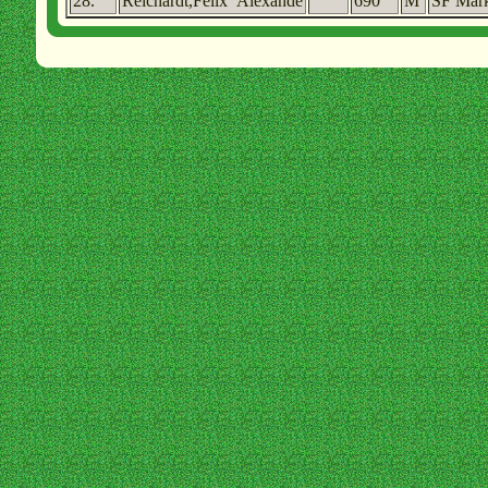
28.
Reichardt,Felix Alexande
690
M
SF Mark