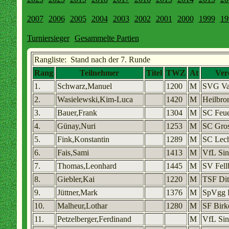
2007
2006
2005
2004
2003
2002
2001
2000
1999
19
Turniersieger
Gesammelte Partien
Rangliste: Stand nach der 7. Runde
Rang
Teilnehmer
Titel
TWZ
At
Ver
1.
Schwarz,Manuel
1200
M
SVG Va
2.
Wasielewski,Kim-Luca
1420
M
Heilbro
3.
Bauer,Frank
1304
M
SC Feue
4.
Günay,Nuri
1253
M
SC Gros
5.
Fink,Konstantin
1289
M
SC Lec
6.
Fais,Sami
1413
M
VfL Sin
7.
Thomas,Leonhard
1445
M
SV Fell
8.
Giebler,Kai
1220
M
TSF Dit
9.
Jüttner,Mark
1376
M
SpVgg 
10.
Malheur,Lothar
1280
M
SF Birk
11.
Petzelberger,Ferdinand
M
VfL Sin