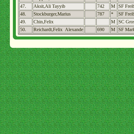
47.
Aksit,Ali Tayyib
742
M
SF Frei
48.
Stockburger,Marius
787
*
SF Frei
49.
Chin,Felix
M
SC Gros
50.
Reichardt,Felix Alexande
690
M
SF Mark