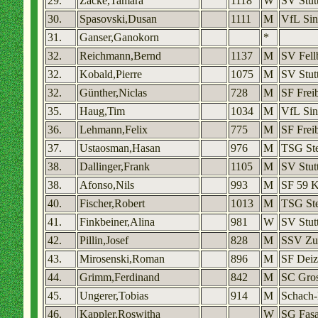
29.
Zacke,Tamara
1118
W
SV Stut
30.
Spasovski,Dusan
1111
M
VfL Sin
31.
Ganser,Ganokorn
*
32.
Reichmann,Bernd
1137
M
SV Fell
32.
Kobald,Pierre
1075
M
SV Stut
32.
Günther,Niclas
728
M
SF Frei
35.
Haug,Tim
1034
M
VfL Sin
36.
Lehmann,Felix
775
M
SF Frei
37.
Ustaosman,Hasan
976
M
TSG St
38.
Dallinger,Frank
1105
M
SV Stut
38.
Afonso,Nils
993
M
SF 59 K
40.
Fischer,Robert
1013
M
TSG St
41.
Finkbeiner,Alina
981
W
SV Stut
42.
Pillin,Josef
828
M
SSV Zu
43.
Mirosenski,Roman
896
M
SF Deiz
44.
Grimm,Ferdinand
842
M
SC Gros
45.
Ungerer,Tobias
914
M
Schach-
46.
Kappler,Roswitha
W
SG Fas