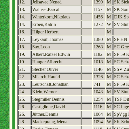
12.
Jelisavac,Nenad
1390
M
SK Siek
13.
Walliser,Pascal
1157
M
SK Sont
14.
Winterkorn,Nikolaus
1456
M
DJK Sp
14.
Erben,Katrin
1272
W
SV Stut
16.
Hilger,Herbert
M
17.
Leykauf,Thomas
1380
M
SF HN-
18.
Sax,Leon
1268
M
SC Gros
19.
Albert,Rafael Edwin
1182
M
SF 59 K
19.
Hauger,Albrecht
1018
M
SC Scha
21.
Stecher,Oliver
1146
M
SSV Zu
22.
Milarch,Harald
1326
M
SC Scha
23.
Leutschaft,Jonathan
741
M
SF 59 K
24.
Klein,Werner
1043
M
SV Stut
25.
Stegmiller,Dennis
1254
M
TSF Dit
26.
Castiglione,David
1116
M
SC Inge
26.
Jüttner,Dennis
1064
M
SpVgg 
28.
Mackeprang,Jelena
1094
W
SK Sch