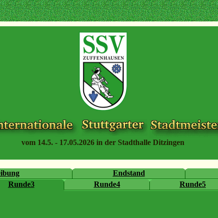
vom 14.5. - 17.05.2026 in der Stadthalle Ditzingen
eibung
Endstand
Runde3
Runde4
Runde5