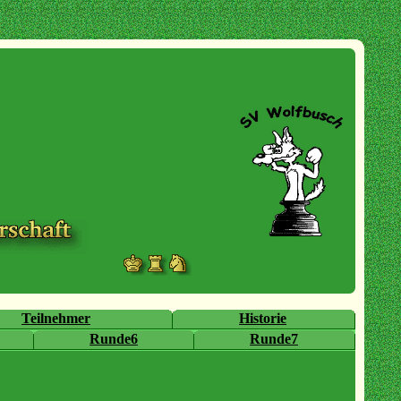
Teilnehmer
Historie
Runde6
Runde7