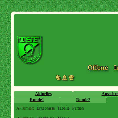
Aktuelles
Ausschr
Runde1
Runde2
A-Turnier:
Ergebnisse
Tabelle
Partien