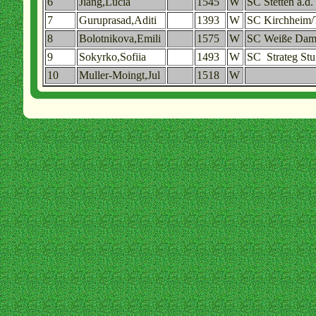
6
Jiang,Lucia
1545
W
SC Stetten a.d.
7
Guruprasad,Aditi
1393
W
SC Kirchheim/
8
Bolotnikova,Emili
1575
W
SC Weiße Dam
9
Sokyrko,Sofiia
1493
W
SC Strateg Stu
10
Muller-Moingt,Jul
1518
W