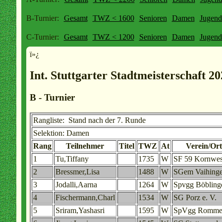
B-Turnier:
Gesamt
TWZ < 1600
Senioren
Damen
Jugen
C-Turnier:
Gesamt
TWZ < 1200
Senioren
Damen
Jugen
ï»¿
Int. Stuttgarter Stadtmeisterschaft 2
B - Turnier
Rangliste: Stand nach der 7. Runde
Selektion: Damen
Rang
Teilnehmer
Titel
TWZ
At
Verein/Ort
1
Tu,Tiffany
1735
W
SF 59 Kornwes
2
Bressmer,Lisa
1488
W
SGem Vaihinge
3
Jodalli,Aarna
1264
W
Spvgg Böbling
4
Fischermann,Charl
1534
W
SG Porz e. V.
5
Sriram,Yashasri
1595
W
SpVgg Romme