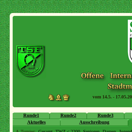
vom 14.5. - 17.05.20
Runde1
Runde2
Runde3
Aktuelles
Ausschreibung
A-Turnier:
Gesamt
TWZ < 2200
Senioren
Damen
Jugen