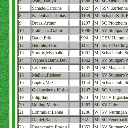
5
Wang,Hanyu
1368
M
SC Stetten a.d
7
Schade,Caroline
1027
W
SSV Zuffenha
8
Kaltenbach,Tobias
1168
M
Schach-Kids 
9
Breaz,Arthur
1207
M
SC Pforzheim
10
Prakljacic,Gabrie
1098
M
SV Stuttgart-
11
Bauer,Erik
994
M
GSV Hemmin
12
Bäumle,Henri
1151
M
SK e4 Gerling
13
Surkov,Mykhailo
1091
M
Schachclub St
14
Vignesh Bama,Dev
1062
M
SV Stuttgart-
15
Le,Jaydon
1235
M
SC Magstadt
16
Mallick,Rishaan
1186
M
SV Stuttgart-
16
Laptev,Max
1154
M
Schachclub St
18
Gadamshetty Kisho
1247
M
SC Asperg
19
Filip,Ilay
973
M
MTV Ingolsta
20
Bölling,Marius
1262
M
SV Calw
21
Lohmüller,Leona
1206
W
SV Nürtingen
22
Daniel,Ranak
762
M
SC Feuerbach 
23
Ragavendra Prasan
1353
M
SV Stuttgart-