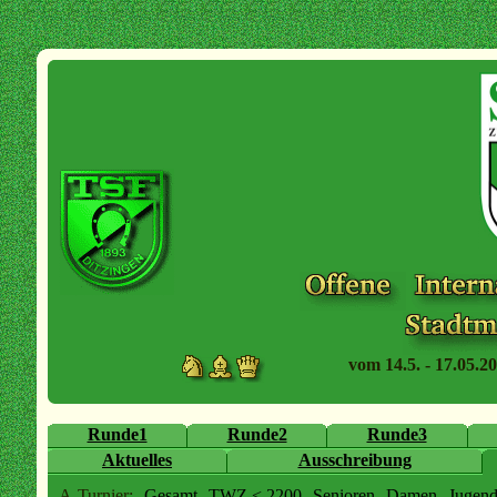
vom 14.5. - 17.05.20
Runde1
Runde2
Runde3
Aktuelles
Ausschreibung
A-Turnier:
Gesamt
TWZ < 2200
Senioren
Damen
Jugen