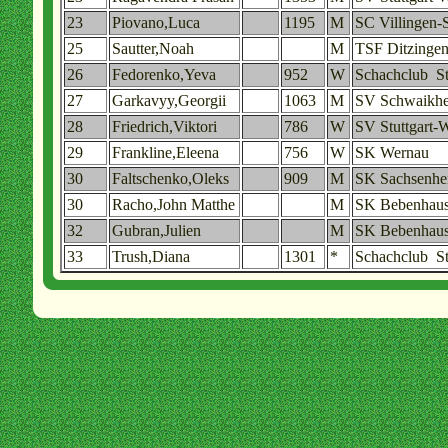
23
Piovano,Luca
1195
M
SC Villingen-
25
Sautter,Noah
M
TSF Ditzinge
26
Fedorenko,Yeva
952
W
Schachclub St
27
Garkavyy,Georgii
1063
M
SV Schwaikh
28
Friedrich,Viktori
786
W
SV Stuttgart-
29
Frankline,Eleena
756
W
SK Wernau
30
Faltschenko,Oleks
909
M
SK Sachsenhe
30
Racho,John Matthe
M
SK Bebenhau
32
Gubran,Julien
M
SK Bebenhau
33
Trush,Diana
1301
*
Schachclub St