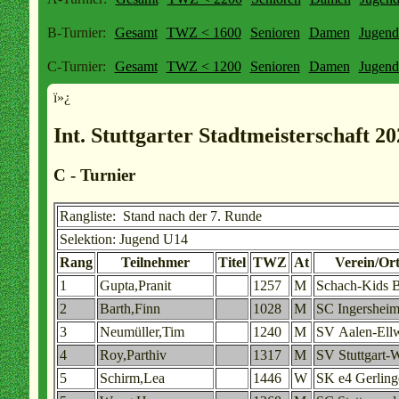
B-Turnier:
Gesamt
TWZ < 1600
Senioren
Damen
Jugen
C-Turnier:
Gesamt
TWZ < 1200
Senioren
Damen
Jugen
ï»¿
Int. Stuttgarter Stadtmeisterschaft 2
C - Turnier
Rangliste: Stand nach der 7. Runde
Selektion: Jugend U14
Rang
Teilnehmer
Titel
TWZ
At
Verein/Or
1
Gupta,Pranit
1257
M
Schach-Kids 
2
Barth,Finn
1028
M
SC Ingersheim
3
Neumüller,Tim
1240
M
SV Aalen-Ell
4
Roy,Parthiv
1317
M
SV Stuttgart-
5
Schirm,Lea
1446
W
SK e4 Gerling