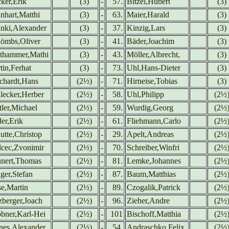
ker,Erik
(3)
-
57.
Bitzel,Hubert
(3)
inhart,Matthi
(3)
-
63.
Maier,Harald
(3)
nki,Alexander
(3)
-
37.
Kinzig,Lars
(3)
ömbs,Oliver
(3)
-
41.
Bäder,Joachim
(3)
thammer,Mathi
(3)
-
43.
Möller,Albrecht,
(3)
tin,Ferhat
(3)
-
73.
Uhl,Hans-Dieter
(3)
chardt,Hans
(2½)
-
71.
Hirneise,Tobias
(3)
lecker,Herber
(2½)
-
58.
Uhl,Philipp
(2½
tler,Michael
(2½)
-
59.
Wurdig,Georg
(2½
er,Erik
(2½)
-
61.
Fliehmann,Carlo
(2½
utte,Christop
(2½)
-
29.
Apelt,Andreas
(2½
lcec,Zvonimir
(2½)
-
70.
Schreiber,Winfri
(2½
nert,Thomas
(2½)
-
81.
Lemke,Johannes
(2½
iger,Stefan
(2½)
-
87.
Baum,Matthias
(2½
e,Martin
(2½)
-
89.
Czogalik,Patrick
(2½
zberger,Joach
(2½)
-
96.
Zieher,Andre
(2½
bner,Karl-Hei
(2½)
-
101
Bischoff,Matthia
(2½
nes,Alexander
(2½)
-
54.
Andraschko,Felix
(2½