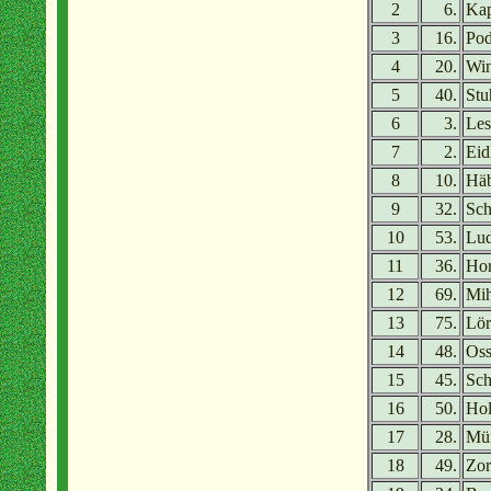
2
6.
Ka
3
16.
Pod
4
20.
Win
5
40.
Stu
6
3.
Les
7
2.
Eid
8
10.
Häb
9
32.
Sch
10
53.
Lud
11
36.
Hor
12
69.
Mih
13
75.
Lör
14
48.
Oss
15
45.
Sch
16
50.
Hol
17
28.
Mü
18
49.
Zor