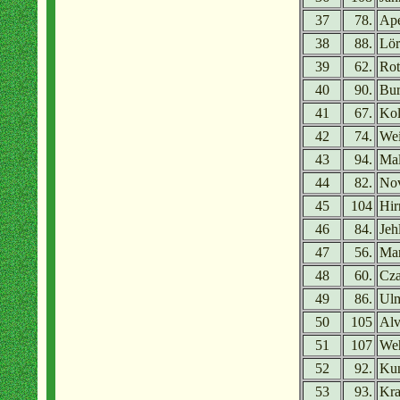
37
78.
Ape
38
88.
Lör
39
62.
Rot
40
90.
Bur
41
67.
Kol
42
74.
Wei
43
94.
Mal
44
82.
Nov
45
104
Hir
46
84.
Jeh
47
56.
Mar
48
60.
Cza
49
86.
Ulm
50
105
Alv
51
107
Weh
52
92.
Kun
53
93.
Kra