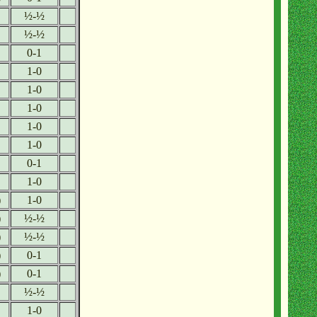
½-½
½-½
0-1
1-0
1-0
1-0
1-0
1-0
0-1
1-0
)
1-0
)
½-½
)
½-½
)
0-1
)
0-1
½-½
1-0