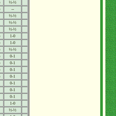
)
½-½
)
--
½-½
½-½
½-½
)
1-0
)
1-0
)
½-½
)
0-1
)
0-1
)
0-1
)
0-1
0-1
0-1
0-1
1-0
½-½