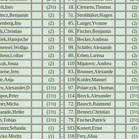
lt,Ines
(2½)
-
18.
Clemens,Thomas
(2)
incz,Benjamin
(2)
-
51.
Strohhäker,Hagen
(2)
enberg,Ina
(2)
-
85.
Langer,Yvonne
(2)
k,Christian
(2)
-
66.
Fischer,Benjamin
(2)
lek,Hansjoche
(2)
-
91.
Becker,Andreas
(2)
sensel,Wolfga
(2)
-
99.
Schäfer,Alexande
(2)
heur,Lothar
(2)
-
80.
Erben,Larissa
(2)
ak,Josua
(2)
-
110
Mijatovic,Andrea
(2)
neise,Jens
(2)
-
83.
Brunner,Alexande
(2)
le,Anja
(2)
-
119
Kohler,Manuel
(2)
x,Alexander,D
(1½)
-
97.
Polarczyk,Thomas
(1½
pos,Peter
(1½)
-
114
Beeck,Alexander
(1½
er,Micha
(1½)
-
72.
Bausch,Raimund
(1½
arado,Heike
(1½)
-
77.
Benner,Christian
(1½
,Tobias
(1½)
-
79.
Fischer,Patrick
(1½
tzer,Sebastia
(1)
-
103
Kunert,Ernst
(1)
cke,Moritz
(1)
-
116
Frey,Alisa
(1)