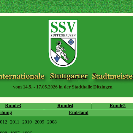
vom 14.5. - 17.05.2026 in der Stadthalle Ditzingen
Runde3
Runde4
Runde5
eibung
Endstand
012
2011
2010
2009
2008