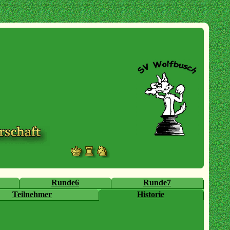
Runde6
Runde7
Teilnehmer
Historie