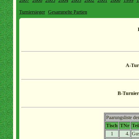
2007
2006
2005
2004
2003
2002
2001
2000
1999
1
Turniersieger
Gesammelte Partien
A-Tur
B-Turnier
Paarungsliste de
Tisch
TNr
Te
1
4.
Gus