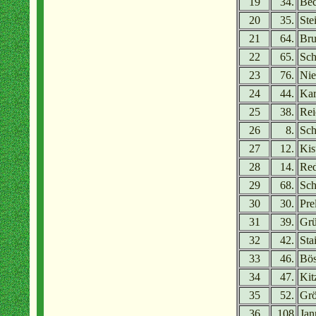
19
34.
Bec
20
35.
Ste
21
64.
Bru
22
65.
Sch
23
76.
Nie
24
44.
Kar
25
38.
Rei
26
8.
Sch
27
12.
Kis
28
14.
Red
29
68.
Sch
30
30.
Pre
31
39.
Grü
32
42.
Sta
33
46.
Bös
34
47.
Kit
35
52.
Grö
36
108
Jan