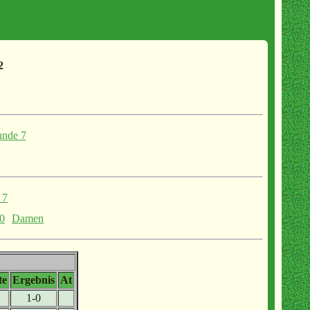
2
nde 7
 7
0
Damen
te
Ergebnis
At
1-0