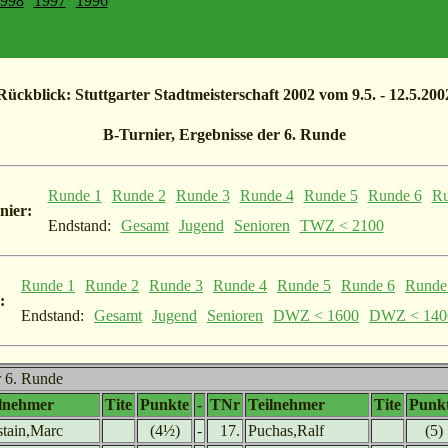
998
1997
1996
Rückblick: Stuttgarter Stadtmeisterschaft 2002 vom 9.5. - 12.5.200
B-Turnier, Ergebnisse der 6. Runde
Runde 1
Runde 2
Runde 3
Runde 4
Runde 5
Runde 6
Ru
nier:
Endstand:
Gesamt
Jugend
Senioren
TWZ < 2100
Runde 1
Runde 2
Runde 3
Runde 4
Runde 5
Runde 6
Runde
:
Endstand:
Gesamt
Jugend
Senioren
DWZ < 1600
DWZ < 140
r 6. Runde
ilnehmer
Tite
Punkte
-
TNr
Teilnehmer
Tite
Punk
tain,Marc
(4½)
-
17.
Puchas,Ralf
(5)