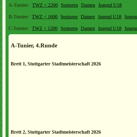
A-Turnier:
TWZ < 2200
Senioren
Damen
Jugend U18
B-Turnier:
TWZ < 1600
Senioren
Damen
Jugend U18
Jugen
C-Turnier:
TWZ < 1200
Senioren
Damen
Jugend U18
Jugen
A-Tunier, 4.Runde
Brett 1, Stuttgarter Stadtmeisterschaft 2026
Brett 2, Stuttgarter Stadtmeisterschaft 2026