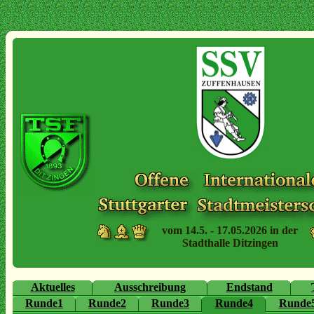
vom 14.5. - 17.05.2026 in der
Stadthalle Ditzingen
Aktuelles
Ausschreibung
Endstand
Runde1
Runde2
Runde3
Runde4
Runde