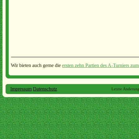
Wir bieten auch gerne die
ersten zehn Partien des A-Turniers z
Impressum
Datenschutz
Letzte Änderun