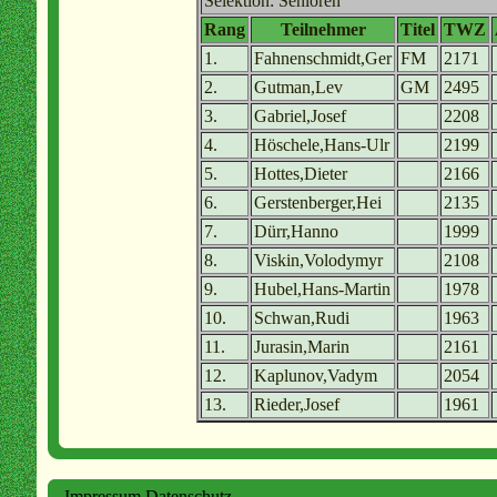
Selektion: Senioren
Rang
Teilnehmer
Titel
TWZ
1.
Fahnenschmidt,Ger
FM
2171
2.
Gutman,Lev
GM
2495
3.
Gabriel,Josef
2208
4.
Höschele,Hans-Ulr
2199
5.
Hottes,Dieter
2166
6.
Gerstenberger,Hei
2135
7.
Dürr,Hanno
1999
8.
Viskin,Volodymyr
2108
9.
Hubel,Hans-Martin
1978
10.
Schwan,Rudi
1963
11.
Jurasin,Marin
2161
12.
Kaplunov,Vadym
2054
13.
Rieder,Josef
1961
Impressum
Datenschutz