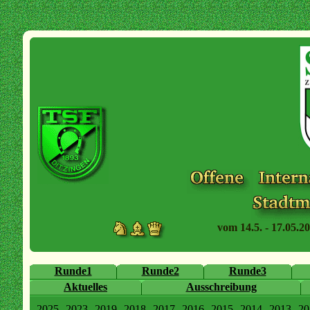
vom 14.5. - 17.05.20
Runde1
Runde2
Runde3
Aktuelles
Ausschreibung
2025
2023
2019
2018
2017
2016
2015
2014
2013
20