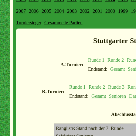
2007
2006
2005
2004
2003
2002
2001
2000
1999
19
Turniersieger
Gesammelte Partien
Stuttgarter S
Runde 1
Runde 2
Run
A-Turnier:
Endstand:
Gesamt
Sen
Runde 1
Runde 2
Runde 3
Run
B-Turnier:
Endstand:
Gesamt
Senioren
Da
Abschlussta
Rangliste: Stand nach der 7. Runde