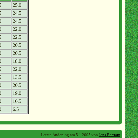
5
25.0
5
24.5
0
24.5
0
22.0
5
22.5
0
20.5
0
20.5
0
18.0
5
22.0
5
13.5
0
20.5
0
19.0
0
16.5
0
6.5
Letzte Änderung am 5.1.2005 von
Jens Bertram