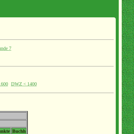
nde 7
1600
DWZ < 1400
unkte
Buchh