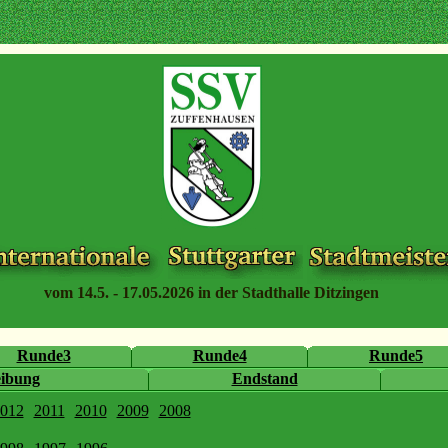
vom 14.5. - 17.05.2026 in der Stadthalle Ditzingen
Runde3
Runde4
Runde5
eibung
Endstand
012
2011
2010
2009
2008