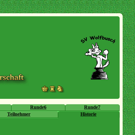
Runde6
Runde7
Teilnehmer
Historie