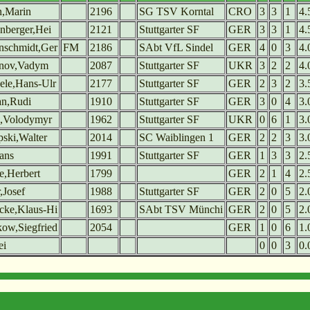
n,Marin
2196
SG TSV Korntal
CRO
3
3
1
4.
nberger,Hei
2121
Stuttgarter SF
GER
3
3
1
4.
nschmidt,Ger
FM
2186
SAbt VfL Sindel
GER
4
0
3
4.
nov,Vadym
2087
Stuttgarter SF
UKR
3
2
2
4.
ele,Hans-Ulr
2177
Stuttgarter SF
GER
2
3
2
3.
n,Rudi
1910
Stuttgarter SF
GER
3
0
4
3.
n,Volodymyr
1962
Stuttgarter SF
UKR
0
6
1
3.
ski,Walter
2014
SC Waiblingen 1
GER
2
2
3
3.
ans
1991
Stuttgarter SF
GER
1
3
3
2.
e,Herbert
1799
GER
2
1
4
2.
,Josef
1988
Stuttgarter SF
GER
2
0
5
2.
cke,Klaus-Hi
1693
SAbt TSV Münchi
GER
2
0
5
2.
ow,Siegfried
2054
GER
1
0
6
1.
ei
0
0
3
0.