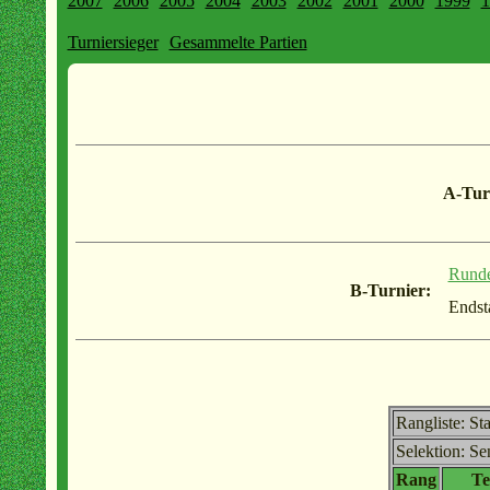
2007
2006
2005
2004
2003
2002
2001
2000
1999
1
Turniersieger
Gesammelte Partien
A-Tur
Rund
B-Turnier:
Endst
Rangliste: St
Selektion: Se
Rang
Te