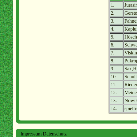
1.
Jurasi
2.
Gerste
3.
Fahne
4.
Kaplu
5.
Hösch
6.
Schwa
7.
Viski
8.
Pukrop
9.
Sax,H
10.
Schult
11.
Rieder
12.
Meine
13.
Nowik
14.
spielfr
Impressum
Datenschutz