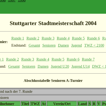
998
1997
1996
Stuttgarter Stadtmeisterschaft 2004
Runde 1
Runde 2
Runde 3
Runde 4
Runde 5
Runde 6
Ru
nier:
Endstand:
Gesamt
Senioren
Damen
Jugend
TWZ < 2100
e 1
Runde 2
Runde 3
Runde 4
Runde 5
Runde 6
Runde 7
and:
Gesamt
Senioren
Damen
Jugend U20
Jugend U14
DWZ < 
Abschlusstabelle Senioren A-Turnier
and nach der 7. Runde
nioren
ilnehmer
Titel
TWZ
At
Verein/Ort
Land
S
R
V
P