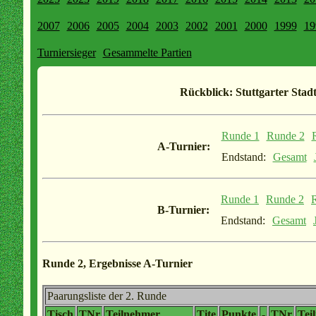
2007
2006
2005
2004
2003
2002
2001
2000
1999
19
Turniersieger
Gesammelte Partien
Rückblick: Stuttgarter Stadt
Runde 1
Runde 2
A-Turnier:
Endstand:
Gesamt
Runde 1
Runde 2
B-Turnier:
Endstand:
Gesamt
Runde 2, Ergebnisse A-Turnier
Paarungsliste der 2. Runde
Tisch
TNr
Teilnehmer
Tite
Punkte
-
TNr
Tei