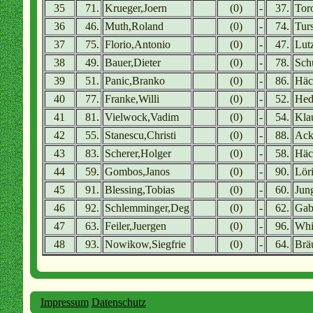
35
71.
Krueger,Joern
(0)
-
37.
Tor
36
46.
Muth,Roland
(0)
-
74.
Tur
37
75.
Florio,Antonio
(0)
-
47.
Lut
38
49.
Bauer,Dieter
(0)
-
78.
Sch
39
51.
Panic,Branko
(0)
-
86.
Häc
40
77.
Franke,Willi
(0)
-
52.
Hed
41
81.
Vielwock,Vadim
(0)
-
54.
Kla
42
55.
Stanescu,Christi
(0)
-
88.
Ack
43
83.
Scherer,Holger
(0)
-
58.
Häc
44
59.
Gombos,Janos
(0)
-
90.
Lör
45
91.
Blessing,Tobias
(0)
-
60.
Jun
46
92.
Schlemminger,Deg
(0)
-
62.
Gab
47
63.
Feiler,Juergen
(0)
-
96.
Whi
48
93.
Nowikow,Siegfrie
(0)
-
64.
Brä
Impressum
Datenschutz