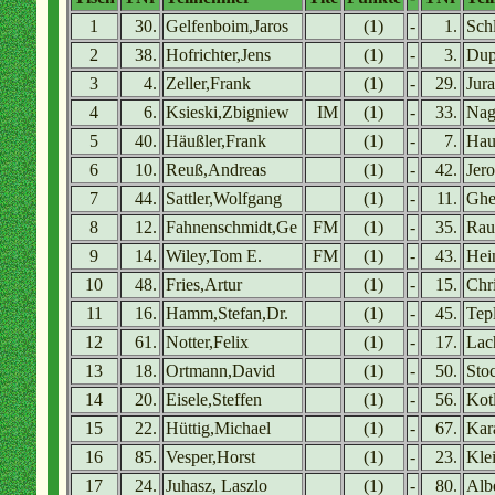
1
30.
Gelfenboim,Jaros
(1)
-
1.
Schl
2
38.
Hofrichter,Jens
(1)
-
3.
Dup
3
4.
Zeller,Frank
(1)
-
29.
Jura
4
6.
Ksieski,Zbigniew
IM
(1)
-
33.
Nag
5
40.
Häußler,Frank
(1)
-
7.
Hau
6
10.
Reuß,Andreas
(1)
-
42.
Jer
7
44.
Sattler,Wolfgang
(1)
-
11.
Ghe
8
12.
Fahnenschmidt,Ge
FM
(1)
-
35.
Rau
9
14.
Wiley,Tom E.
FM
(1)
-
43.
Hei
10
48.
Fries,Artur
(1)
-
15.
Chri
11
16.
Hamm,Stefan,Dr.
(1)
-
45.
Tep
12
61.
Notter,Felix
(1)
-
17.
Lac
13
18.
Ortmann,David
(1)
-
50.
Sto
14
20.
Eisele,Steffen
(1)
-
56.
Kotl
15
22.
Hüttig,Michael
(1)
-
67.
Kar
16
85.
Vesper,Horst
(1)
-
23.
Kle
17
24.
Juhasz, Laszlo
(1)
-
80.
Alb