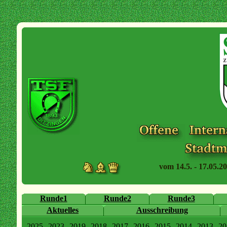
vom 14.5. - 17.05.20
Runde1
Runde2
Runde3
Aktuelles
Ausschreibung
2025
2023
2019
2018
2017
2016
2015
2014
2013
20