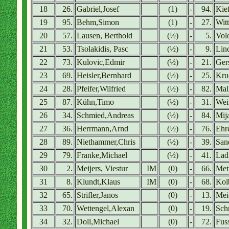
18
26.
Gabriel,Josef
(1)
-
94.
Kie
19
95.
Behm,Simon
(1)
-
27.
Wit
20
57.
Lausen, Berthold
(½)
-
5.
Vol
21
53.
Tsolakidis, Pasc
(½)
-
9.
Lin
22
73.
Kulovic,Edmir
(½)
-
21.
Ger
23
69.
Heisler,Bernhard
(½)
-
25.
Kru
24
28.
Pfeifer,Wilfried
(½)
-
82.
Mal
25
87.
Kühn,Timo
(½)
-
31.
Wei
26
34.
Schmied,Andreas
(½)
-
84.
Mij
27
36.
Herrmann,Arnd
(½)
-
76.
Ehre
28
89.
Niethammer,Chris
(½)
-
39.
San
29
79.
Franke,Michael
(½)
-
41.
Lad
30
2.
Meijers, Viestur
IM
(0)
-
66.
Met
31
8.
Klundt,Klaus
IM
(0)
-
68.
Kol
32
65.
Strifler,Janos
(0)
-
13.
Mei
33
70.
Wettengel,Alexan
(0)
-
19.
Sch
34
32.
Doll,Michael
(0)
-
72.
Fus