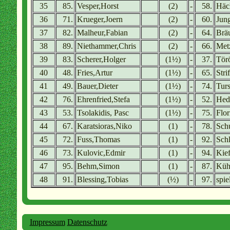
35
85.
Vesper,Horst
(2)
-
58.
Häc
36
71.
Krueger,Joern
(2)
-
60.
Jun
37
82.
Malheur,Fabian
(2)
-
64.
Bräu
38
89.
Niethammer,Chris
(2)
-
66.
Met
39
83.
Scherer,Holger
(1½)
-
37.
Tör
40
48.
Fries,Artur
(1½)
-
65.
Stri
41
49.
Bauer,Dieter
(1½)
-
74.
Tur
42
76.
Ehrenfried,Stefa
(1½)
-
52.
Hed
43
53.
Tsolakidis, Pasc
(1½)
-
75.
Flor
44
67.
Karatsioras,Niko
(1)
-
78.
Sch
45
72.
Fuss,Thomas
(1)
-
92.
Sch
46
73.
Kulovic,Edmir
(1)
-
94.
Kief
47
95.
Behm,Simon
(1)
-
87.
Küh
48
91.
Blessing,Tobias
(½)
-
97.
spie
Impressum
Datenschutz