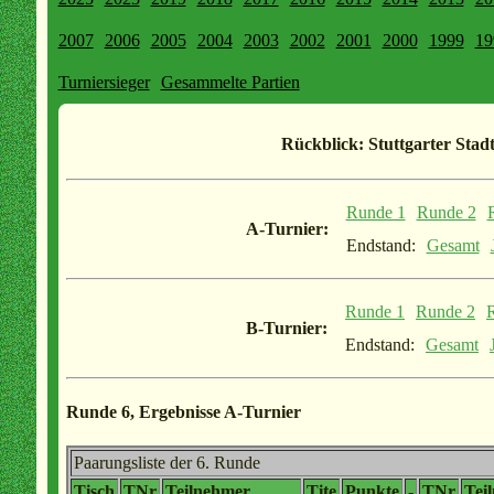
2007
2006
2005
2004
2003
2002
2001
2000
1999
19
Turniersieger
Gesammelte Partien
Rückblick: Stuttgarter Stadt
Runde 1
Runde 2
A-Turnier:
Endstand:
Gesamt
Runde 1
Runde 2
B-Turnier:
Endstand:
Gesamt
Runde 6, Ergebnisse A-Turnier
Paarungsliste der 6. Runde
Tisch
TNr
Teilnehmer
Tite
Punkte
-
TNr
Tei