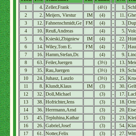
1
4.
Zeller,Frank
(4½)
-
1.
Schl
2
2.
Meijers, Viestur
IM
(4)
-
11.
Ghe
3
12.
Fahnenschmidt,Ge
FM
(4)
-
3.
Dup
4
10.
Reuß,Andreas
(4)
-
5.
Vol
5
6.
Ksieski,Zbigniew
IM
(4)
-
22.
Hütt
6
14.
Wiley,Tom E.
FM
(4)
-
7.
Hau
7
16.
Hamm,Stefan,Dr.
(4)
-
9.
Lin
8
63.
Feiler,Juergen
(3½)
-
13.
Mei
9
35.
Rau,Juergen
(3½)
-
19.
Sch
10
24.
Juhasz, Laszlo
(3½)
-
25.
Kru
11
8.
Klundt,Klaus
IM
(3)
-
30.
Gel
12
32.
Doll,Michael
(3)
-
17.
Lac
13
38.
Hofrichter,Jens
(3)
-
18.
Ort
14
36.
Herrmann,Arnd
(3)
-
20.
Eise
15
45.
Tepluhina,Kathar
(3)
-
23.
Kle
16
26.
Gabriel,Josef
(3)
-
54.
Kla
17
61.
Notter,Felix
(3)
-
27.
Wit