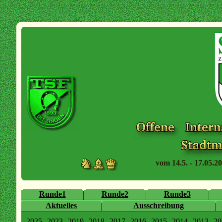
vom 14.5. - 17.05.20
Runde1
Runde2
Runde3
Aktuelles
Ausschreibung
2025
2023
2019
2018
2017
2016
2015
2014
2013
20