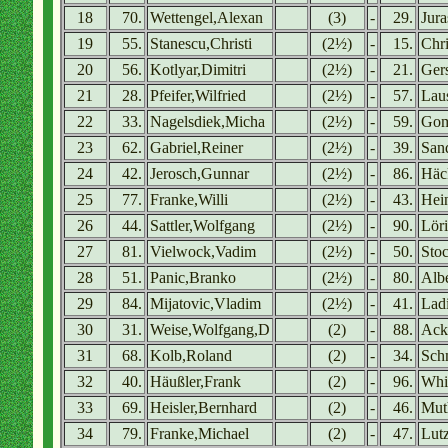
18
70.
Wettengel,Alexan
(3)
-
29.
Jura
19
55.
Stanescu,Christi
(2½)
-
15.
Chri
20
56.
Kotlyar,Dimitri
(2½)
-
21.
Ger
21
28.
Pfeifer,Wilfried
(2½)
-
57.
Laus
22
33.
Nagelsdiek,Micha
(2½)
-
59.
Gom
23
62.
Gabriel,Reiner
(2½)
-
39.
Sand
24
42.
Jerosch,Gunnar
(2½)
-
86.
Häc
25
77.
Franke,Willi
(2½)
-
43.
Hei
26
44.
Sattler,Wolfgang
(2½)
-
90.
Lör
27
81.
Vielwock,Vadim
(2½)
-
50.
Stoc
28
51.
Panic,Branko
(2½)
-
80.
Alb
29
84.
Mijatovic,Vladim
(2½)
-
41.
Lad
30
31.
Weise,Wolfgang,D
(2)
-
88.
Ack
31
68.
Kolb,Roland
(2)
-
34.
Sch
32
40.
Häußler,Frank
(2)
-
96.
Whi
33
69.
Heisler,Bernhard
(2)
-
46.
Mut
34
79.
Franke,Michael
(2)
-
47.
Lut