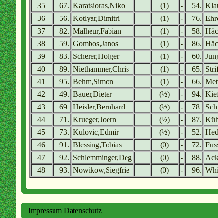
35
67.
Karatsioras,Niko
(1)
-
54.
Kla
36
56.
Kotlyar,Dimitri
(1)
-
76.
Ehre
37
82.
Malheur,Fabian
(1)
-
58.
Häc
38
59.
Gombos,Janos
(1)
-
86.
Häc
39
83.
Scherer,Holger
(1)
-
60.
Jun
40
89.
Niethammer,Chris
(1)
-
65.
Stri
41
95.
Behm,Simon
(1)
-
66.
Met
42
49.
Bauer,Dieter
(½)
-
94.
Kie
43
69.
Heisler,Bernhard
(½)
-
78.
Sch
44
71.
Krueger,Joern
(½)
-
87.
Küh
45
73.
Kulovic,Edmir
(½)
-
52.
Hed
46
91.
Blessing,Tobias
(0)
-
72.
Fus
47
92.
Schlemminger,Deg
(0)
-
88.
Ack
48
93.
Nowikow,Siegfrie
(0)
-
96.
Whi
Impressum
Datenschutz