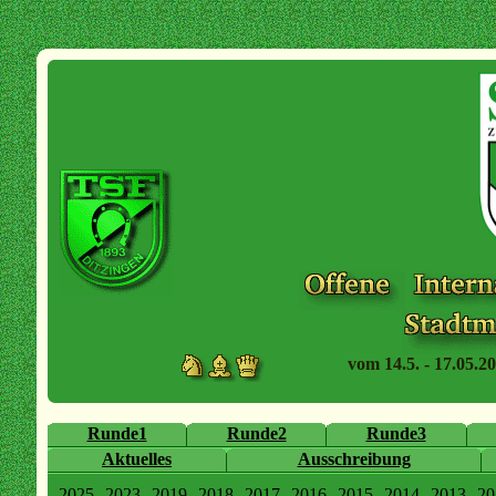
vom 14.5. - 17.05.20
Runde1
Runde2
Runde3
Aktuelles
Ausschreibung
2025
2023
2019
2018
2017
2016
2015
2014
2013
20