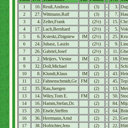
1
10.
Reuß,Andreas
(3)
-
3.
Dup
2
27.
Wittmann,Ralf
(3)
-
7.
Hau
3
4.
Zeller,Frank
(2½)
-
15.
Chri
4
17.
Lach,Bernhard
(2½)
-
5.
Vol
5
6.
Ksieski,Zbigniew
IM
(2½)
-
25.
Kru
6
24.
Juhasz, Laszlo
(2½)
-
9.
Lin
7
26.
Gabriel,Josef
(2½)
-
11.
Ghe
8
2.
Meijers, Viestur
IM
(2)
-
18.
Ort
9
32.
Doll,Michael
(2)
-
1.
Schl
10
8.
Klundt,Klaus
IM
(2)
-
43.
Hei
11
12.
Fahnenschmidt,Ge
FM
(2)
-
45.
Tep
12
35.
Rau,Juergen
(2)
-
13.
Mei
13
14.
Wiley,Tom E.
FM
(2)
-
50.
Sto
14
16.
Hamm,Stefan,Dr.
(2)
-
84.
Mij
15
20.
Eisele,Steffen
(2)
-
64.
Brä
16
36.
Herrmann,Arnd
(2)
-
21.
Ger
17
38.
Hofrichter,Jens
(2)
-
22.
Hüt