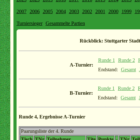
2007
2006
2005
2004
2003
2002
2001
2000
1999
19
Turniersieger
Gesammelte Partien
Rückblick: Stuttgarter Stadt
Runde 1
Runde 2
A-Turnier:
Endstand:
Gesamt
Runde 1
Runde 2
B-Turnier:
Endstand:
Gesamt
Runde 4, Ergebnisse A-Turnier
Paarungsliste der 4. Runde
Tisch
TNr
Teilnehmer
Tite
Punkte
-
TNr
Tei