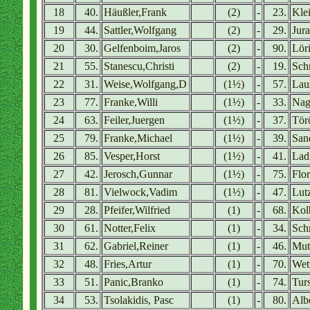
18
40.
Häußler,Frank
(2)
-
23.
Kle
19
44.
Sattler,Wolfgang
(2)
-
29.
Jura
20
30.
Gelfenboim,Jaros
(2)
-
90.
Lör
21
55.
Stanescu,Christi
(2)
-
19.
Sch
22
31.
Weise,Wolfgang,D
(1½)
-
57.
Lau
23
77.
Franke,Willi
(1½)
-
33.
Nag
24
63.
Feiler,Juergen
(1½)
-
37.
Tör
25
79.
Franke,Michael
(1½)
-
39.
San
26
85.
Vesper,Horst
(1½)
-
41.
Lad
27
42.
Jerosch,Gunnar
(1½)
-
75.
Flo
28
81.
Vielwock,Vadim
(1½)
-
47.
Lut
29
28.
Pfeifer,Wilfried
(1)
-
68.
Kol
30
61.
Notter,Felix
(1)
-
34.
Sch
31
62.
Gabriel,Reiner
(1)
-
46.
Mut
32
48.
Fries,Artur
(1)
-
70.
Wet
33
51.
Panic,Branko
(1)
-
74.
Tur
34
53.
Tsolakidis, Pasc
(1)
-
80.
Alb