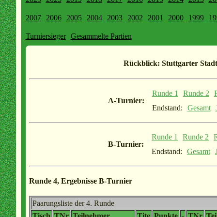
2007
2006
2005
2004
2003
2002
2001
2000
1999
19
Turniersieger
Gesammelte Partien
Rückblick: Stuttgarter Stadt
Runde 1
Runde 2
A-Turnier:
Endstand:
Gesamt
Runde 1
Runde 2
B-Turnier:
Endstand:
Gesamt
Runde 4, Ergebnisse B-Turnier
Paarungsliste der 4. Runde
Tisch
TNr
Teilnehmer
Tite
Punkte
-
TNr
Te