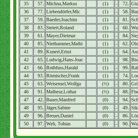
35
57.
Michna,Markus
(1)
-
72.
Gi
36
77.
Liebendörfer,Mic
(1)
-
58.
Bau
37
59.
Baeder,Joachim
(1)
-
81.
Sch
38
83.
Steiert,Roland
(1)
-
60.
Wu
39
61.
Mayer,Dietmar
(1)
-
84.
Sie
40
85.
Niethammer,Mathi
(1)
-
62.
Ols
41
89.
Kunert,Ernst
(1)
-
64.
Aus
42
65.
Ludwig,Hans-Joac
(1)
-
98.
Bis
43
66.
Rothfuss,Harald
(1)
-
99.
Rab
44
93.
Römischer,Frank
(1)
-
74.
Loe
45
63.
Weisensel,Wolfga
(½)
-
80.
Grö
46
91.
Malheur,Lothar
(½)
-
88.
Fis
47
42.
Bauer,Manfred
(0)
-
94.
Sch
48
95.
Jäger,Sabine
(0)
-
49.
Sik
49
96.
Breuer,Daniel
(0)
-
86.
Lör
50
97.
Weh, Tobias
(0)
-
90.
Wal