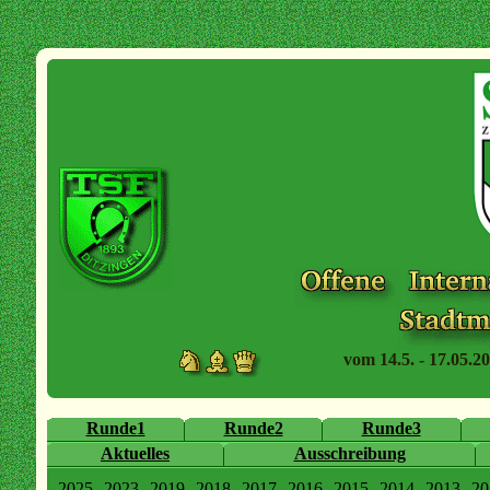
vom 14.5. - 17.05.20
Runde1
Runde2
Runde3
Aktuelles
Ausschreibung
2025
2023
2019
2018
2017
2016
2015
2014
2013
20