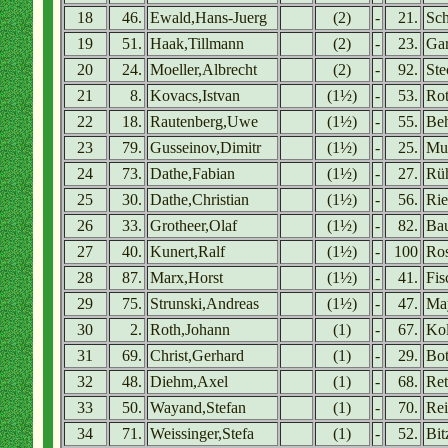
18
46.
Ewald,Hans-Juerg
(2)
-
21.
Sch
19
51.
Haak,Tillmann
(2)
-
23.
Gar
20
24.
Moeller,Albrecht
(2)
-
92.
Ste
21
8.
Kovacs,Istvan
(1½)
-
53.
Ro
22
18.
Rautenberg,Uwe
(1½)
-
55.
Beh
23
79.
Gusseinov,Dimitr
(1½)
-
25.
Mu
24
73.
Dathe,Fabian
(1½)
-
27.
Rüh
25
30.
Dathe,Christian
(1½)
-
56.
Rie
26
33.
Grotheer,Olaf
(1½)
-
82.
Bau
27
40.
Kunert,Ralf
(1½)
-
100
Ros
28
87.
Marx,Horst
(1½)
-
41.
Fis
29
75.
Strunski,Andreas
(1½)
-
47.
Ma
30
2.
Roth,Johann
(1)
-
67.
Kol
31
69.
Christ,Gerhard
(1)
-
29.
Bot
32
48.
Diehm,Axel
(1)
-
68.
Ret
33
50.
Wayand,Stefan
(1)
-
70.
Rei
34
71.
Weissinger,Stefa
(1)
-
52.
Bit