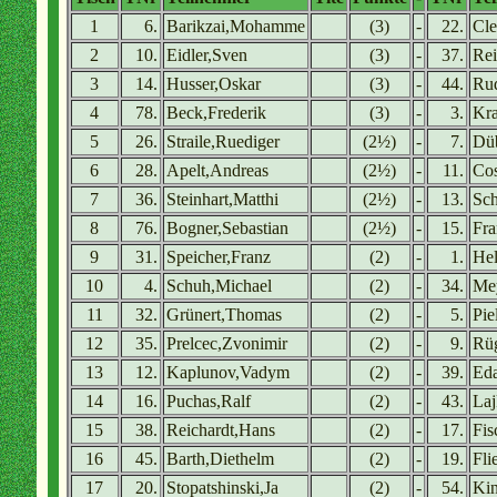
1
6.
Barikzai,Mohamme
(3)
-
22.
Cl
2
10.
Eidler,Sven
(3)
-
37.
Rei
3
14.
Husser,Oskar
(3)
-
44.
Rud
4
78.
Beck,Frederik
(3)
-
3.
Kra
5
26.
Straile,Ruediger
(2½)
-
7.
Düb
6
28.
Apelt,Andreas
(2½)
-
11.
Cos
7
36.
Steinhart,Matthi
(2½)
-
13.
Sc
8
76.
Bogner,Sebastian
(2½)
-
15.
Fra
9
31.
Speicher,Franz
(2)
-
1.
Hel
10
4.
Schuh,Michael
(2)
-
34.
Mey
11
32.
Grünert,Thomas
(2)
-
5.
Pie
12
35.
Prelcec,Zvonimir
(2)
-
9.
Rüg
13
12.
Kaplunov,Vadym
(2)
-
39.
Ed
14
16.
Puchas,Ralf
(2)
-
43.
Laj
15
38.
Reichardt,Hans
(2)
-
17.
Fis
16
45.
Barth,Diethelm
(2)
-
19.
Fli
17
20.
Stopatshinski,Ja
(2)
-
54.
Kin